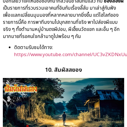
บอกเลยว่าแค่เห็นชื่อช่องก็น่ากลัวจนขาสั่นกันแล้ว กับ
ช่องส่องผี
เป็นรายการที่รวบรวมเอาคนที่อินกับเรื่องลี้ลับ มาเล่าสู่กันฟัง
เพื่อเแลกเปลี่ยนมุมมองที่หลากหลายมากยิ่งขึ้น แต่ไฮไลท์ของ
รายการนี้คือ การพาทีมงานไปบุกสถานที่จริง พาไปส่องผีแบบ
จริง ๆ ทั้งตำนานหมู่บ้านดงผีปอบ, ผีเฮี้ยนวัดแขก และอื่น ๆ อีก
มากมายที่รอคนใจกล้ามาดูไปพร้อม ๆ กัน
ติดตามรับชมได้ทาง:
https://www.youtube.com/channel/UC3vZKDNxU
10. สัมผัสสยอง