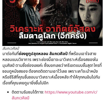
สัมภเวศิลป์
มาต่อกันที่
ช่องยูทูปสุดหลอน สัมภเวศิลป์
ที่พร้อมเอาใจสาย
หลอนแบบวิชาการ เพราะช่องนี้เขาจะมาวิเคราะห์เรื่องสยองใน
มุมศิลป์ ตามชื่อช่องเลยค่ะ ซึ่งบอกเลยว่าครีเอตแบบขั้นสุด! ใครที่
ชอบดูหนังสยอง ต้องกดติดตามเอาไว้เลย เพราะเคา้จะนำหนัง
หรือซีรีส์ที่คุณชื่นชอบมาวิเคราะห์เบื้องหลัง ทำให้ทุกคนอินไปกับ
เรื่องที่คุณเคยดูมายิ่งขึ้นไปอีก
ติดตามรับชมได้ทาง:
https://www.youtube.com/c/
สัมภเวศิลป์