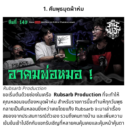
casinovega
casinovega.online
บาคาร่าออนไลน์ เล่นยังไง
mgs888
juth88
faw99
sora168
1. คืนพุธมุดผ้าห่ม
Rubsarb Production
ขอเริ่มต้นด้วยช่องในเครือ
Rubsarb Production
ที่จะทำให้
คุณหลอนจนต้องหมุดผ้าห่ม สำหรับรายการนี้จะทำมห้ทุกวันพุธ
กลายเป็นคืนหลอนยิ่งหว่าเคยโดยแก๊ง Rubsarb จะมาเล่าเรื่อง
สยองจากประสบการณ์ตัวเอง รวมถึงคนทางบ้าน และเพิ่มความ
เข้มข้นเข้าไปอีกกับแขกรับเชิญที่หลายคนคุ้นเคยและคุ้นหน้าคุ้นตา