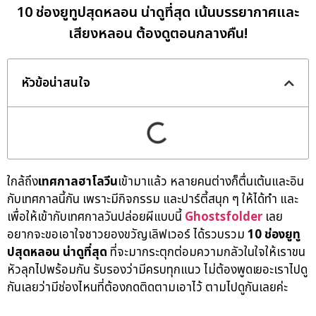
10 ช่องยูทูปสุดหลอน น่าดูที่สุด เน้นบรรยากาศและ
เสียงหลอน ต้องดูตอนกลางคืน!
หัวข้อน่าสนใจ
ใกล้ถึง
เทศกาลฮาโลวีน
เข้ามาแล้ว หลายคนต่างก็ตื่นเต้นและอิน
กับเทศกาลนี้กัน เพราะมีกิจกรรม และปาร์ตี้สนุก ๆ ให้ได้ทำ และ
เพื่อให้เข้ากับเทศกาลวันปล่อยผีแบบนี้
Ghostsfolder
เลย
อยากจะขอเอาใจชาวยองขวัญเลิฟเวอร์ ได้รวบรวม
10 ช่องยูทู
ปสุดหลอน น่าดูที่สุด
ที่จะมากระตุกต่อมความกลัวในใจให้เราขน
หัวลุกไปพร้อมกัน รับรองว่ามีครบทุกแนว ไม่ต้องพูดเยอะเราไปดู
กันเลยว่ามีช่องไหนที่ต้องกดติดตามเอาไว้ ตามไปดูกันเลยค่ะ