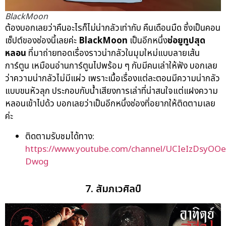
BlackMoon
ต้องบอกเลยว่าคืนอะไรก็ไม่น่ากลัวเท่ากับ คืนเดือนมืด ซึ่งเป็นคอน
เซ็ปต์ของช่องนี้เลยค่ะ
BlackMoon
เป็นอีกหนึ่ง
ช่อยูทูปสุด
หลอน
ที่มาถ่ายทอดเรื่องราวน่ากลัวในมุมใหม่แบบลายเส้น
การ์ตูน เหมือนอ่านการ์ตูนไปพร้อม ๆ กับมีคนเล่าให้ฟัง บอกเลย
ว่าความน่ากลัวไม่มีแผ่ว เพราะเนื้อเรื่องแต่ละตอนมีความน่ากลัว
แบบขนหัวลุก ประกอบกับน้ำเสียงการเล่าที่น่าสนใจแต่แฝงความ
หลอนเข้าไปด้ว บอกเลยว่าเป็นอีกหนึ่งช่องที่อยากให้ติดตามเลย
ค่ะ
ติดตามรับชมได้ทาง:
https://www.youtube.com/channel/UCIeIzDsyOO
Dwog
7. สัมภเวศิลป์