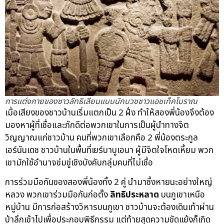
การแต่งกายของชาวลัทธิเลียนแบบนักบวชชาวแอชเท็คโบราณ
เมื่อเสียงของชาวบ้านเริ่มแตกเป็น 2 ฝั่ง ทำให้สองพี่น้องจึงต้อง
มองหาผู้ที่เชื่อและภักดีต่อพวกเขาในการเป็นผู้นำทางจิต
วิญญาณแก่ชาวบ้าน คนที่พวกเขาเลือกคือ 2 พี่น้องตระกูล
เอร์นันเดช ชาวบ้านในพื้นที่เยร์บาบูเอนา ผู้มีจิตใจโหดเหี้ยม พวก
เขามักใช้อำนาจข่มขู่เชิงบังคับกลุ่มคนที่ไม่เชื่อ
การร่วมมือกันของสองพี่น้องทั้ง 2 คู่ นำมาซึ่งหายนะอย่างใหญ่
หลวง พวกเขาร่วมมือกันก่อตั้ง
ลิทธิประหลาด
บนภูเขาเหนือ
หมู่บ้าน มีการก่อสร้างวิหารบนภูเขา ชาวบ้านจะต้องเดินเท้าผ่าน
ป่าลึกเข้าไปเพื่อประกอบพิธีกรรม แต่ท้ายสุดความขัดแย้งก็เกิด