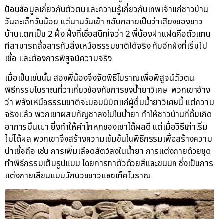
ป้อนข้อมูลเกี่ยวกับตัวตนและความรู้เกี่ยวกับเทพเจ้าแก่ชาวบ้าน
วันละเล็กวันน้อย แต่นานวันเข้า กลับกลายเป็นว่าเสียงของชาว
บ้านแตกเป็น 2 ฝั่ง ฝั่งที่เชื่อสนิทใจว่า 2 พี่น้องฝาแฝดคือตัวแทน
ทีสามารถสื่อสารกับสิ่งเหนือธรรมชาติได้จริง กับอีกฝั่งที่เริ่มไม่
เชื่อ และต้องการพิสูจน์ความจริง
เมื่อเป็นเช่นนั้น สองพี่น้องจึงจัดพิธีโบราณเพื่อพิสูจน์ตัวตน
พิธีกรรมโบราณที่ว่าเกี่ยวข้องกับการชงน้ำยาวิเศษ พวกเขาอ้าง
ว่า พลังเหนือธรรมชาติจะมอบนิมิตแก่ผู้ดื่มน้ำยาวิเศษนี้ แต่ความ
จริงแล้ว พวกเขาผสมกัญชาลงไปในน้ำยา ทำให้ชาวบ้านที่ดื่มเกิด
อาการมึนเมา ยิ่งทำให้คำโกหกของเขาได้ผลดี แต่เมื่อวิธีเก่าเริ่ม
ไม่ได้ผล พวกเขาจึงสร้างความเข้มข้นในพิธีกรรมเพื่อสร้างความ
น่าเชื่อถือ เช่น การเพิ่มเลือดสัตว์ลงในน้ำยา การแต่งกายด้วยชุด
ทำพิธีกรรมเต็มรูปแบบ โดยการทาตัวด้วยสีและขนนก ซึ่งเป็นการ
แต่งกายเลียนแบบนักบวชชาวแอซเท็คโบราณ