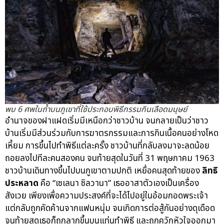
พบ 6 ศพในถ้ำบนภูเขาที่ใช้ประกอบพิธีกรรมกินเลือดมนุษย์
อำนาจของฝาแฝดเริ่มมีเหนือกว่าชาวบ้าน จนกลายเป็นว่าชาว
บ้านเริ่มมีส่วนร่วมกับการฆาตรกรรมและการกินเนื้อคนอย่างโหด
เหี้ยม การขึ้นไปทำพิธีแต่ละครั้ง ชาวบ้านที่กลับลงมาจะลดน้อย
ถอยลงไปทีละคนสองคน จนท้ายสุดในวันที่ 31 พฤษภาคม 1963
ชาวบ้านเดินทางขึ้นไปบนภูเขาตามปกติ เหยื่อคนสุดท้ายของ
ลิทธิ
ประหลาด
คือ “เซเลนา ซิลวานา” เธออาสาตัวเองเป็นเครื่อง
สังเวย เพียงเพื่อความประสงค์ที่จะได้ไปอยู่ในอ้อมกอดพระเจ้า
แต่กลับถูกคัดค้านจากแฟนหนุ่ม จนเกิดการต่อสู้กันอย่างดุเดือด
จนท้ายสุดเธอก็ถูกลากขึ้นบนแท่นทำพิธี และถูกควักหัวใจออกมา