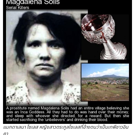
แมกดาเลนา โซเลส หญิงสาวตระกูลโซเลสที่อ้างตนว่าเป็นเทพีชาวอิน
คา