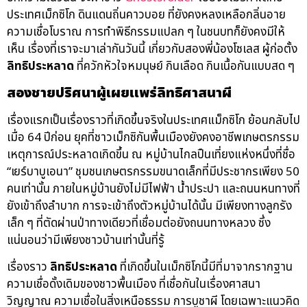
ประเทศเม็กซิโก ดินแดนถิ่นคาวบอย ที่ยังคงหลงเหลือกลิ่นอาย
ความเชื่อโบราณ การทำพิธีกรรมแปลก ๆ ในชนบทก็ยังคงมีให้
เห็น เรื่องที่เราจะมาเล่ากันวันนี้ เกี่ยวกับสองพี่น้องโซเลส ผู้ก่อตั้ง
ลิทธิประหลาด
ที่ควักหัวใจหมนุษย์ กินเลือด กินเนื้อกันแบบสด ๆ
สองชายปริศนาผู้เผยแพร่ลิทธิศาสนาผี
เรื่องแรกเป็นเรื่องราวที่เกิดขึ้นจริงในประเทศแม็กซิโก ย้อนกลับไป
เมื่อ 64 ปีก่อน ยุคที่ชาวเม็กซิกันพื้นเมืองยังคงอาชีพเกษตรกรรม
เหตุการณ์ประหลาดเกิดขึ้น ณ หมู่บ้านไกลปืนเที่ยงแห่งหนึ่งที่ชื่อ
“เยร์บาบูเอนา” ชุมชนเกษตรกรรมขนาดเล็กที่มีประชากรเพียง 50
คนเท่านั้น ภายในหมู่บ้านยังไม่มีไฟฟ้า น้ำประปา และถนนหนทางที่
ยังเข้าถึงลำบาก การจะเข้าถึงตัวหมู่บ้านได้นั้น มีเพียงทางลูกรัง
เล็ก ๆ ที่ตัดผ่านป่าทางเดียวที่เชื่อมต่อยังถนนทางหลวง ซึ่ง
แน่นอนว่ามีเพียงชาวบ้านเท่านั้นที่รู้
เรื่องราว
ลิทธิประหลาด
ที่เกิดขึ้นในเม็กซิโกนี้มีที่มาจากรากฐาน
ความเชื่อดั้งเดิมของชาวพื้นเมือง ที่เชื่อกันในเรื่องศาสนา
วิญญาณ ความเชื่อในสิ่งเหนือธรรม การบูชาผี โดยเฉพาะแนวคิด