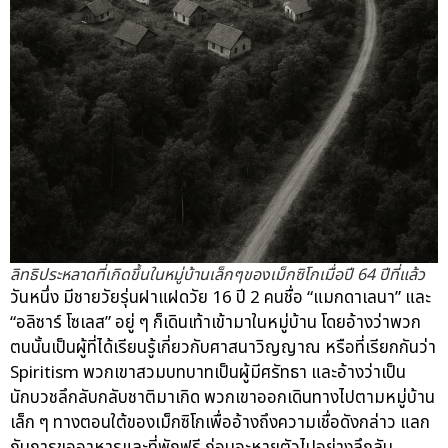
ลิทธิประหลาดที่เกิดขึ้นในหมู่บ้านเล็กๆของเม็กซิโกเมื่อปี 64 ปีที่แล้ว
วันหนึ่ง มีชายวัยรุ่นฝาแฝดวัย 16 ปี 2 คนชื่อ “แมกดาเลนา” และ
“อลิซาร์ โซเลส” อยู่ ๆ ก็เดินเท้าเข้ามาในหมู่บ้าน โดยอ้างว่าพวก
ตนนั้นเป็นผู้ที่ได้เรียนรู้เกี่ยวกับศาสนาวิญญาณ หรือที่เรียกกันว่า
Spiritism พวกเขาสวมบทบาทเป็นผู้มีศรัทธา และอ้างว่าเป็น
นักบวชลึกลับกลับชาติมาเกิด พวกเขาออกเดินทางไปตามหมู่บ้าน
เล็ก ๆ ทางตอนใต้ของเม็กซิโกเพื่ออ้างถึงความเชื่อดังกล่าว แลก
กับการขออาหารและที่พักฟรี ก่อนจะหายตัวไปอย่างลึกลับ