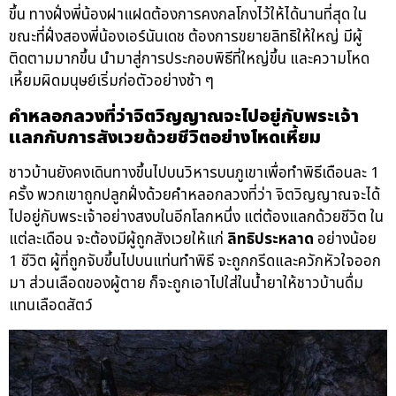
ขึ้น ทางฝั่งพี่น้องฝาแฝดต้องการคงกลโกงไว้ให้ได้นานที่สุด ใน
ขณะที่ฝั่งสองพี่น้องเอร์นันเดช ต้องการขยายลิทธิให้ใหญ่ มีผู้
ติดตามมากขึ้น นำมาสู่การประกอบพิธีที่ใหญ่ขึ้น และความโหด
เหี้ยมผิดมนุษย์เริ่มก่อตัวอย่างช้า ๆ
คำหลอกลวงที่ว่าจิตวิญญาณจะไปอยู่กับพระเจ้า
แลกกับการสังเวยด้วยชีวิตอย่างโหดเหี้ยม
ชาวบ้านยังคงเดินทางขึ้นไปบนวิหารบนภูเขาเพื่อทำพิธีเดือนละ 1
ครั้ง พวกเขาถูกปลูกฝั่งด้วยคำหลอกลวงที่ว่า จิตวิญญาณจะได้
ไปอยู่กับพระเจ้าอย่างสงบในอีกโลกหนึ่ง แต่ต้องแลกด้วยชีวิต ใน
แต่ละเดือน จะต้องมีผู้ถูกสังเวยให้แก่
ลิทธิประหลาด
อย่างน้อย
1 ชีวิต ผู้ที่ถูกจับขึ้นไปบนแท่นทำพิธี จะถูกกรีดและควักหัวใจออก
มา ส่วนเลือดของผู้ตาย ก็จะถูกเอาไปใส่ในน้ำยาให้ชาวบ้านดื่ม
แทนเลือดสัตว์