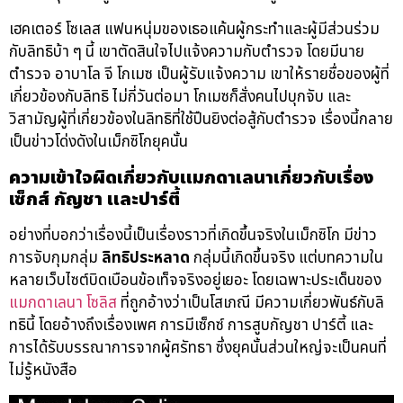
เฮคเตอร์ โซเลส แฟนหนุ่มของเธอแค้นผู้กระทำและผู้มีส่วนร่วม
กับลิทธิบ้า ๆ นี้ เขาตัดสินใจไปแจ้งความกับตำรวจ โดยมีนาย
ตำรวจ อาบาโล จี โกเมซ เป็นผู้รับแจ้งความ เขาให้รายชื่อของผู้ที่
เกี่ยวข้องกับลิทธิ ไม่กี่วันต่อมา โกเมซก็สั่งคนไปบุกจับ และ
วิสามัญผู้ที่เกี่ยวข้องในลิทธิที่ใช้ปืนยิงต่อสู้กับตำรวจ เรื่องนี้กลาย
เป็นข่าวโด่งดังในเม็กซิโกยุคนั้น
ความเข้าใจผิดเกี่ยวกับแมกดาเลนาเกี่ยวกับเรื่อง
เซ็กส์ กัญชา และปาร์ตี้
อย่างที่บอกว่าเรื่องนี้เป็นเรื่องราวที่เกิดขึ้นจริงในเม็กซิโก มีข่าว
การจับกุมกลุ่ม
ลิทธิประหลาด
กลุ่มนี้เกิดขึ้นจริง แต่บทความใน
หลายเว็บไซต์บิดเบือนข้อเท็จจริงอยู่เยอะ โดยเฉพาะประเด็นของ
แมกดาเลนา โซลิส
ที่ถูกอ้างว่าเป็นโสเภณี มีความเกี่ยวพันธ์กับลิ
ทธินี้ โดยอ้างถึงเรื่องเพศ การมีเซ็กซ์ การสูบกัญชา ปาร์ตี้ และ
การได้รับบรรณาการจากผู้ศรัทธา ซึ่งยุคนั้นส่วนใหญ่จะเป็นคนที่
ไม่รู้หนังสือ