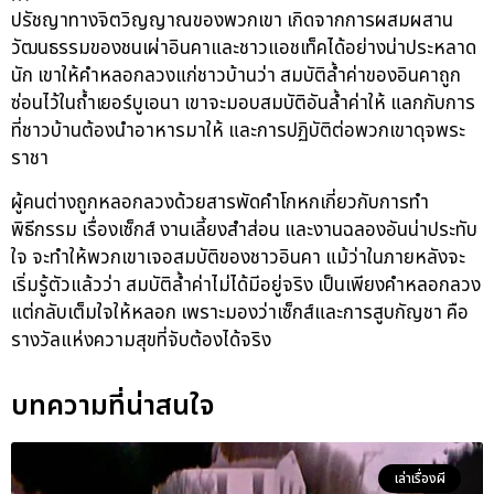
ปรัชญาทางจิตวิญญาณของพวกเขา เกิดจากการผสมผสาน
วัฒนธรรมของชนเผ่าอินคาและชาวแอชเท็คได้อย่างน่าประหลาด
นัก เขาให้คำหลอกลวงแก่ชาวบ้านว่า สมบัติล้ำค่าของอินคาถูก
ซ่อนไว้ในถ้ำเยอร์บูเอนา เขาจะมอบสมบัติอันล้ำค่าให้ แลกกับการ
ที่ชาวบ้านต้องนำอาหารมาให้ และการปฏิบัติต่อพวกเขาดุจพระ
ราชา
ผู้คนต่างถูกหลอกลวงด้วยสารพัดคำโกหกเกี่ยวกับการทำ
พิธีกรรม เรื่องเซ็กส์ งานเลี้ยงสำส่อน และงานฉลองอันน่าประทับ
ใจ จะทำให้พวกเขาเจอสมบัติของชาวอินคา แม้ว่าในภายหลังจะ
เริ่มรู้ตัวแล้วว่า สมบัติล้ำค่าไม่ได้มีอยู่จริง เป็นเพียงคำหลอกลวง
แต่กลับเต็มใจให้หลอก เพราะมองว่าเซ็กส์และการสูบกัญชา คือ
รางวัลแห่งความสุขที่จับต้องได้จริง
บทความที่น่าสนใจ
เล่าเรื่องผี