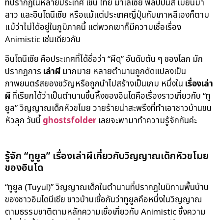
ที่ปรากฏในหลายประเทศ เช่น ไทย มาเลเซีย ฟิลิปปินส์ เมียนมา
ลาว และอินโดนีเซีย หรือแม้แต่ประเทศญี่ปุ่นกับเกาหลีเองก็ตาม
แม้ว่าไม่ได้อยู่ในภูมิภาคนี้ แต่พวกเขาก็มีความเชื่อเรื่อง
Animistic เช่นเดียวกัน
อินโดนีเซีย คือประเทศที่ได้ชื่อว่า “ผีดุ” อันดับต้น ๆ ของโลก มัก
ปรากฏการ
เล่าผี
มากมาย หลายตำนานถูกดัดแปลงเป็น
ภาพยนตร์สยองขวัญหรือถูกนำไปสร้างเป็นเกม หนึ่งใน
เรื่องเล่า
ผี
ที่เรียกได้ว่าเป็นตำนานขึ้นหิ้งของอินโดคือเรื่องราวเกี่ยวกับ “ทู
ยูล” วิญญาณเด็กหัวขโมย วายร้ายน่าสะพรึงที่ทำเอาชาวบ้านขน
หัวลุก วันนี้
ghostsfolder
เลยจะพามาทำความรู้จักกันค่ะ
casinovega
casinovega.co
เสือมังกรออนไลน์
ไพ่เสือมังกรออนไลน์
เสือมังกร ออนไลน์
เสือ มังกร ออนไลน์
เว็บเสือมังกร
บาคาร่าเว็บตรง
sa casino online
casino sa
sa1688 บาคาร่า
sa casino เข้าสู่ระบบ
ป๊อกเด้งออนไลน์ ได้เงินจริง
ป๊อกเด้งได้เงินจริง
เล่น ป๊อก เด้ง ได้ เงิน จริง
แบล็คแจ็คออนไลน์
โปรบาคาร่า ฝากประจำ
bk8 ดีไหม
เบทฟิก898
mgs888
mgs888.vip
juth88
โปรโมชั่นเครดิตฟรี
สมัคร-juth88
faw99
เครดิตฟรี
บาคาร่าเครดิตฟรี
เครดิตฟรีบาคาร่า
บาคาร่าสด
รู้จัก “ทูยูล” เรื่องเล่าผีเกี่ยวกับวิญญาณเด็กหัวขโมย
ของอินโด
“ทูยูล (Tuyul)” วิญญาณเด็กในตำนานที่ปรากฏในนิทานพื้นบ้าน
ของชาวอินโดนีเซีย ชาวบ้านเชื่อกันว่าทูยูลคือหนึ่งในวิญญาณ
ตามธรรมชาติตามหลักความเชื่อเกี่ยวกับ Animistic ซึ่งความ