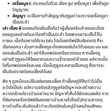
เครื่องบูชา
:
ประกอบไปด้วย เลือด ธูป เครื่องบูชา เพื่อดึงดูด
วิญญาณ
สัญญา
:
จะเป็นการทำสัญญากับทูยูลว่าจะถวายเครื่องบูชา
เป็นประจำ
เล่า เรื่อง ผี
ของคนท้องถิ่นเชื่อกันว่าผู้เลี้ยงหรือเจ้าของจะต้อง
คอยดูแลอย่างดีและต้องทำเป็นประจำ โดยพวกเขาจะเก็บไว้ใน
ภาชนะ เมื่อต้องการใช้งาน (เช่น ไปขโมยทรัพย์สินเงินทอง) ก็จะ
เรียกออกมา ส่วนการเลี้ยงดูจะต้องคอยเซ่นไหว้ด้วยขนม นม และ
ของเล่นเป็นประจำ อย่าให้บกพร่องหรือขาดตอน หากเลี้ยงดู
อย่างดี ทูยูลจะให้โชคลาภและความร่ำรวยแก่เจ้าของ แต่หากเมื่อ
ใดที่บกพร่องหรือละเลย เมื่อนั้นทูยูลจะกลายเป็นกบฏ ซึ่งอาจจะ
เป็นอันตรายต่อคนเลี้ยงได้เลย
ฟัง ๆ ดูเหมือนจะดีในแง่ของคนเลี้ยง ถ้าเลี้ยงดูดีก็คิดว่าไม่เป็น
อะไรใช่มั้ยล่ะ แต่ความจริงแล้วทูยูลก่อปัญหาและสร้างความ
หวาดกลัวแก่ชาวบ้านอย่างมาก ปัญหาที่เห็นได้ชัดเจนเลยคือ การ
ที่เงินทองหรือทรัพย์สินของชาวบ้านหายไปโดยไม่ทราบสาเหตุ
ชาวบ้านก็จะเริ่มคิดแล้วว่าจะต้องมีคนในหมู่บ้านคนไหนสักคน