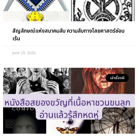
สัญลักษณ์แห่งสมาคมลับ ความลับทางไสยศาสตร์ซ่อน
เร้น
June 29, 2026
เล่าเรื่องผี