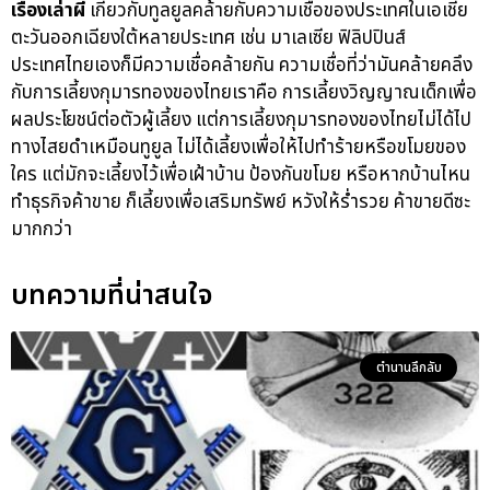
เรื่องเล่าผี
เกี่ยวกับทูลยูลคล้ายกับความเชื่อของประเทศในเอเชีย
ตะวันออกเฉียงใต้หลายประเทศ เช่น มาเลเซีย ฟิลิปปินส์
ประเทศไทยเองก็มีความเชื่อคล้ายกัน ความเชื่อที่ว่ามันคล้ายคลึง
กับการเลี้ยงกุมารทองของไทยเราคือ การเลี้ยงวิญญาณเด็กเพื่อ
ผลประโยชน์ต่อตัวผู้เลี้ยง แต่การเลี้ยงกุมารทองของไทยไม่ได้ไป
ทางไสยดำเหมือนทูยูล ไม่ได้เลี้ยงเพื่อให้ไปทำร้ายหรือขโมยของ
ใคร แต่มักจะเลี้ยงไว้เพื่อเฝ้าบ้าน ป้องกันขโมย หรือหากบ้านไหน
ทำธุรกิจค้าขาย ก็เลี้ยงเพื่อเสริมทรัพย์ หวังให้ร่ำรวย ค้าขายดีซะ
มากกว่า
บทความที่น่าสนใจ
ตำนานลึกลับ