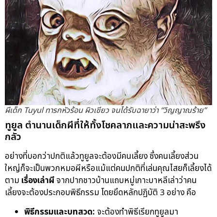
ผีเด็ก Tuyul ทารกหัวร้อน ผิวเขียว จนได้รับฉายาว่า “วิญญาณร้าย”
ทูยูล ตำนานเด็กผีที่ให้ทั้งโชคลาภและความน่าสะพรึง
กลัว
อย่างที่บอกว่าปกติแล้วทูยูลจะต้องมีคนเลี้ยง ซึ่งคนเลี้ยงส่วน
ใหญ่ก็จะเป็นพวกหมอผีหรือแม้แต่คนปกติที่เล่นคุณไสยก็เลี้ยงได้
ตาม
เรื่องเล่าผี
จากปากชาวบ้านแถบหมู่เกาะบาหลีเล่าว่าคน
เลี้ยงจะต้องประกอบพิธีกรรม โดยยึดหลักปฏิบัติ 3 อย่าง คือ
พิธีกรรมและบทสวด
:
จะต้องทำพิธีเรียกทูยูลมา