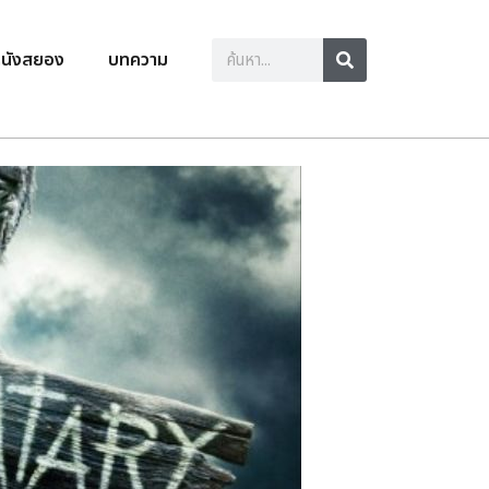
นังสยอง
บทความ