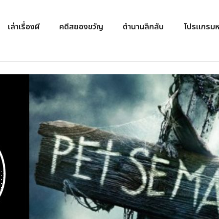
เล่าเรื่องผี
คดีสยองขวัญ
ตำนานลึกลับ
โปรแกรมห