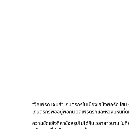
“วิลเฟรด เจมส์” เกษตรกรในเมืองเฮมิงฟอร์ด โฮม รัฐ
เกษตรกรพออยู่พอกิน วิลเฟรดรักและหวงแหนที่ดิน 
ความขัดแย้งที่หาข้อสรุปไม่ได้กินเวลายาวนาน ในท