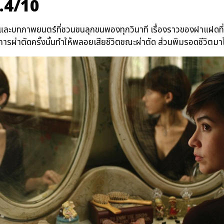
.4/10
ศและบทภาพยนตร์ที่ชวนขนลุกขนพองทุกวินาที เรื่องราวของฝาแฝดที่ช
การผ่าตัดครั้งนั้นทำให้พลอยเสียชีวิตขณะผ่าตัด ส่วนพิมรอดชีวิตมาไ