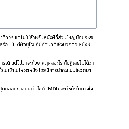
ที่ควร แต่ไม่ใช่สำหรับหนังผีที่ส่วนใหญ่มักประสบ
ือแม้แต่ฝั่งยุโรปก็มีทัศนคติเชิงบวกต่อ หนังผี
รณ์ แต่ไม่ว่าจะด้วยเหตุผลอะไร ก็ปฏิเสธไม่ได้ว่า
ชมทั่วไปเข้าไปโหวตหนัง โดยมีการนำคะแนนโหวตมา
ีสุดตลอดกาลบนเว็บไซต์ IMDb จะมีหนังในดวงใจ