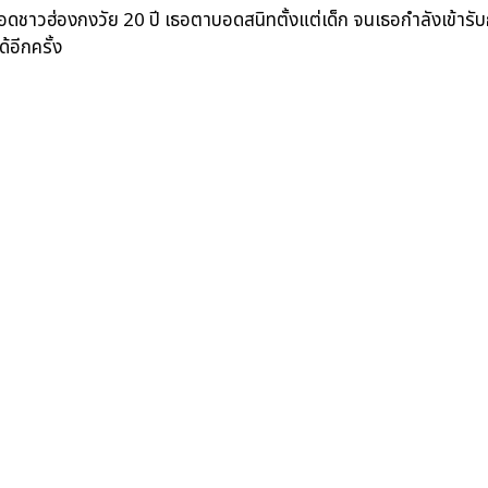
ดชาวฮ่องกงวัย 20 ปี เธอตาบอดสนิทตั้งแต่เด็ก จนเธอกำลังเข้ารั
อีกครั้ง