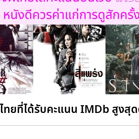
ีไทยที่ได้รับคะแนน IMDb สูงส