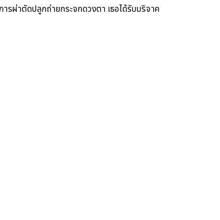
บการผ่าตัดปลูกถ่ายกระจกดวงตา เธอได้รับบริจาค