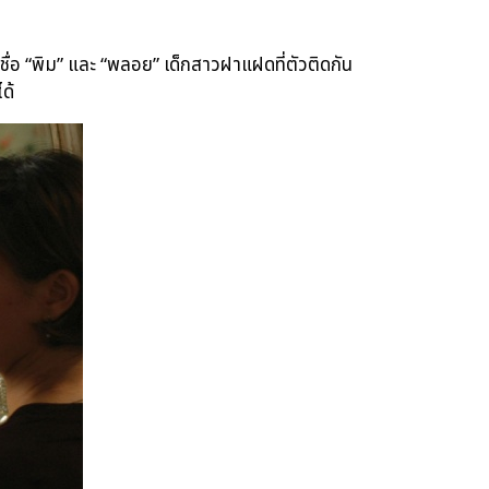
ื่อ “พิม” และ “พลอย” เด็กสาวฝาแฝดที่ตัวติดกัน
ด้