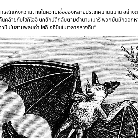
ักษณ์แห่งความตายในความเชื่อของหลายประเทศมานมนาน อย่างตามค
ืนคล้ายกับโฮกิโออิ นกยักษ์ลึกลับตามตำนานเมารี พวกมันมักออก
าวบินในยามพลบค่ำ โฮกิโออิบินในเวลากลางคืน”