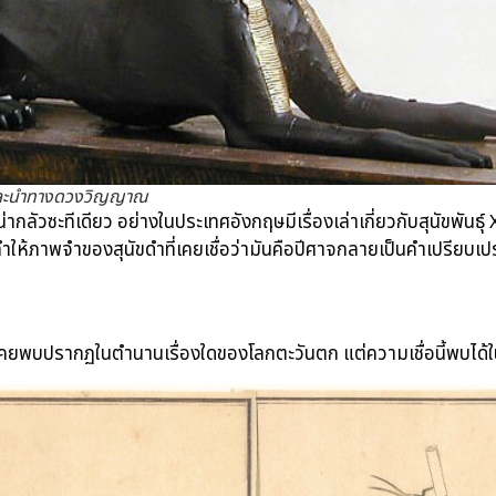
ษ์และนำทางดวงวิญญาณ
รื่องน่ากลัวซะทีเดียว อย่างในประเทศอังกฤษมีเรื่องเล่าเกี่ยวกับสุนัขพันธ
ห้ภาพจำของสุนัขดำที่เคยเชื่อว่ามันคือปีศาจกลายเป็นคำเปรียบเป
คยพบปรากฏในตำนานเรื่องใดของโลกตะวันตก แต่ความเชื่อนี้พบได้ใน