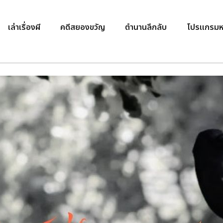
เล่าเรื่องผี
คดีสยองขวัญ
ตำนานลึกลับ
โปรแกรมห