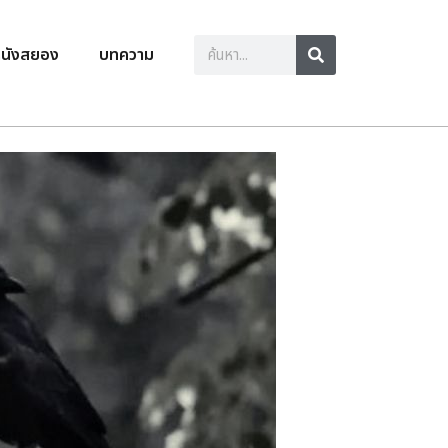
นังสยอง
บทความ