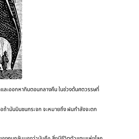
เลือดและออกหากินตอนกลางคืน ในช่วงต้นศตวรรษที่
รือถ้ามันบินชนกระจก จะหมายถึง ฝนกำลังจะตก
องของคนกลับมองว่ามันคือ สิ่งมีชีวิตตัวแทนแห่งโลก