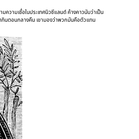
วามเชื่อในประเทศนิวซีแลนด์ ค้างคาวนับว่าเป็น
หากินตอนกลางคืน เขามองว่าพวกมันคือตัวแทน