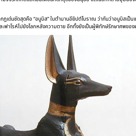
ด่นชัดสุดคือ “อนูบิส” ในตำนานอียิปต์โบราณ ว่ากันว่าอนูบิสเป็นเทพ
ฟาโรห์ไปยังโลกหลังความตาย อีกทั้งยังเป็นผู้พิทักษ์รักษาศพของผู้เ