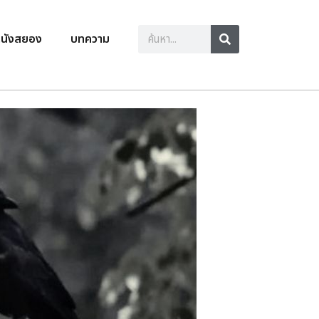
นังสยอง
บทความ