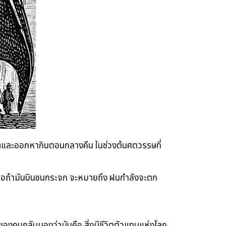
เลือดและออกหากินตอนกลางคืน ในช่วงต้นศตวรรษที่
รือถ้ามันบินชนกระจก จะหมายถึง ฝนกำลังจะตก
องของคนกลับมองว่ามันคือ สิ่งมีชีวิตตัวแทนแห่งโลก