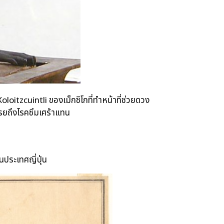
ุ์ Xoloitzcuintli ของเม็กซิโกที่ทำหน้าที่ช่วยดวง
รยถึงโรคซึมเศร้าแทน
ประเทศญี่ปุ่น