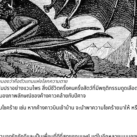
ูกมองว่าคือตัวแทนแห่งโลกความตาย
รัมปราอย่างแวมไพร สิ่งมีชีวิตครึ่งคนครึ่งสัตว์ที่มีพฤติกรรมดูด
ปมองภาพลักษณ์ของค้างคาวคล้ายกับปีศาจ
โชคร้าย เช่น หากค้างคาวบินเข้าบ้าน จะนำพาความโชคร้ายมาให้ ห
ความจงรักภักดีและเป็นเพื่อนที่ดีที่สุดของมนุษย์ แต่ในอีกหลายมุมม