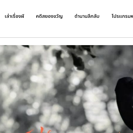
เล่าเรื่องผี
คดีสยองขวัญ
ตำนานลึกลับ
โปรแกรมห