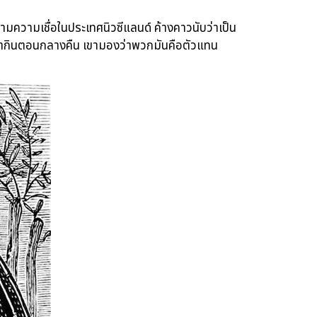
วามเชื่อในประเทศนิวซีแลนด์ ค้างคาวนับว่าเป็น
หากินตอนกลางคืน เขามองว่าพวกมันคือตัวแทน