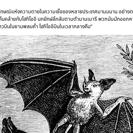
ักษณ์แห่งความตายในความเชื่อของหลายประเทศมานมนาน อย่างตามค
ืนคล้ายกับโฮกิโออิ นกยักษ์ลึกลับตามตำนานเมารี พวกมันมักออก
าวบินในยามพลบค่ำ โฮกิโออิบินในเวลากลางคืน”