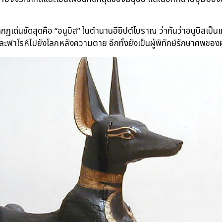
ด่นชัดสุดคือ “อนูบิส” ในตำนานอียิปต์โบราณ ว่ากันว่าอนูบิสเป็นเทพ
ฟาโรห์ไปยังโลกหลังความตาย อีกทั้งยังเป็นผู้พิทักษ์รักษาศพของผู้เ