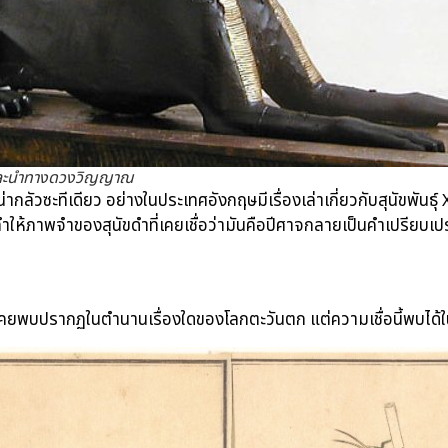
ษ์และนำทางดวงวิญญาณ
รื่องน่ากลัวซะทีเดียว อย่างในประเทศอังกฤษมีเรื่องเล่าเกี่ยวกับสุนัขพันธ
ห้ภาพจำของสุนัขดำที่เคยเชื่อว่ามันคือปีศาจกลายเป็นคำเปรียบเป
คยพบปรากฏในตำนานเรื่องใดของโลกตะวันตก แต่ความเชื่อนี้พบได้ใน