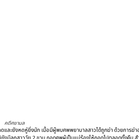
คดีศยามล
ลดและยังหดหู่ยิ่งนัก เมื่อมีผู้พบศพพยาบาลสาวได้ถูกฆ่า ด้วยการฆ่า
งมีลูกสาววัย 2 ขวบ กอดศพผู้เป็นแม่ร้องไห้กอดไปตลอดทั้งคืน สำหรั