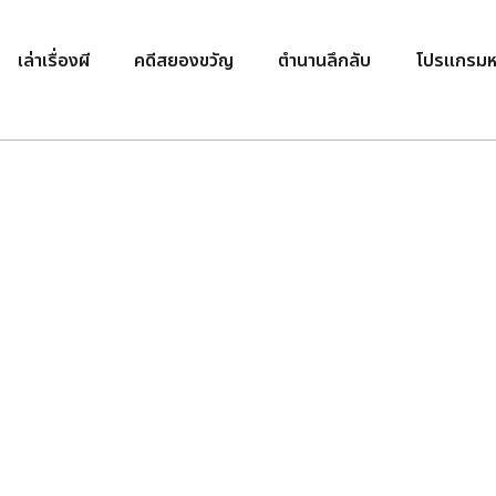
เล่าเรื่องผี
คดีสยองขวัญ
ตำนานลึกลับ
โปรแกรมห