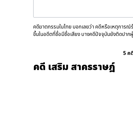
คดีฆาตกรรมในไทย บอกเลยว่า คดีหรือเหตุการณ์ร้า
ขึ้นในอดีตที่ชื่อมีชื่อเสียง บางคดีปัจจุบันยังติด
5 คด
คดี เสริม สาครราษฎ์