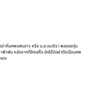
กลัวฆ่าหั่นศพแฟนสาว หรือ น.ส.เจนจิรา พลอยองุ่น
าพัวพัน หลังจากที่ยิงเสร็จ ยังใช้มีดผ่าตัดเฉือนศพ
นเอง