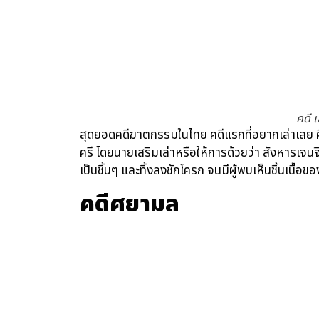
คดี 
สุดยอดคดีฆาตกรรมในไทย คดีแรกที่อยากเล่าเลย คือ 
ศรี โดยนายเสริมเล่าหรือให้การด้วยว่า สังหารเจนจิ
เป็นชิ้นๆ และทิ้งลงชักโครก จนมีผู้พบเห็นชิ้นเนื้
คดีศยามล