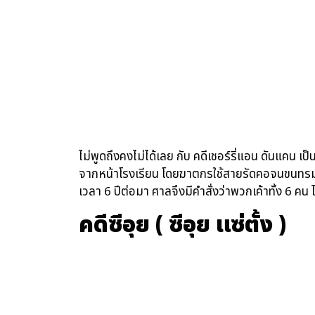
ไม่พูดถึงคงไม่ได้เลย กับ คดีเชอร์รี่แอน ดันแคน เป
จากหน้าโรงเรียน โดยฆาตกรใช้สายรัดคอจนขนทรมาน
เวลา 6 ปีต่อมา ศาลจึงมีคำสั่งว่าพวกเค้าทั้ง 6 คน 
คดีซีอุย ( ซีอุย แซ่ตั้ง )