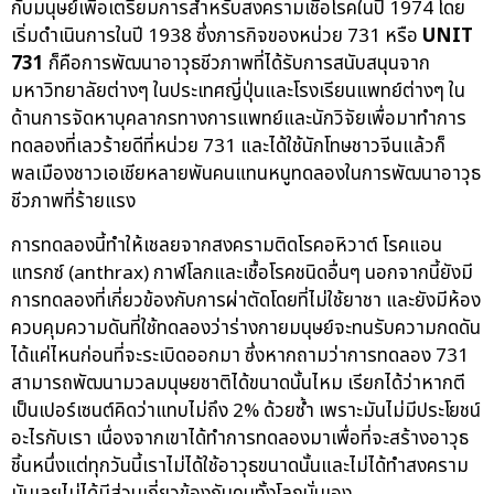
กับมนุษย์เพื่อเตรียมการสำหรับสงครามเชื้อโรคในปี 1974 โดย
เริ่มดำเนินการในปี 1938 ซึ่งภารกิจของหน่วย 731 หรือ
UNIT
731
ก็คือการพัฒนาอาวุธชีวภาพที่ได้รับการสนับสนุนจาก
มหาวิทยาลัยต่างๆ ในประเทศญี่ปุ่นและโรงเรียนแพทย์ต่างๆ ใน
ด้านการจัดหาบุคลากรทางการแพทย์และนักวิจัยเพื่อมาทำการ
ทดลองที่เลวร้ายดีที่หน่วย 731 และได้ใช้นักโทษชาวจีนแล้วก็
พลเมืองชาวเอเชียหลายพันคนแทนหนูทดลองในการพัฒนาอาวุธ
ชีวภาพที่ร้ายแรง
การทดลองนี้ทำให้เชลยจากสงครามติดโรคอหิวาต์ โรคแอน
แทรกซ์ (anthrax) กาฬโลกและเชื้อโรคชนิดอื่นๆ นอกจากนี้ยังมี
การทดลองที่เกี่ยวข้องกับการผ่าตัดโดยที่ไม่ใช้ยาชา และยังมีห้อง
ควบคุมความดันที่ใช้ทดลองว่าร่างกายมนุษย์จะทนรับความกดดัน
ได้แค่ไหนก่อนที่จะระเบิดออกมา ซึ่งหากถามว่าการทดลอง 731
สามารถพัฒนามวลมนุษยชาติได้ขนาดนั้นไหม เรียกได้ว่าหากตี
เป็นเปอร์เซนต์คิดว่าแทบไม่ถึง 2% ด้วยซ้ำ เพราะมันไม่มีประโยชน์
อะไรกับเรา เนื่องจากเขาได้ทำการทดลองมาเพื่อที่จะสร้างอาวุธ
ชิ้นหนึ่งแต่ทุกวันนี้เราไม่ได้ใช้อาวุธขนาดนั้นและไม่ได้ทำสงคราม
มันเลยไม่ได้มีส่วนเกี่ยวข้องกับคนทั้งโลกนั่นเอง