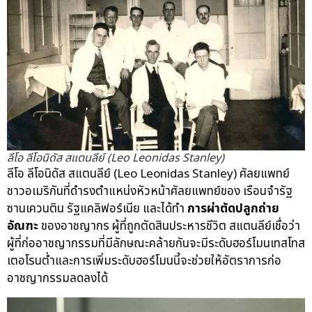
ลีโอ ลีโอนิดัส สแตนลีย์ (Leo Leonidas Stanley)
ลีโอ ลีโอนิดัส สแตนลีย์ (Leo Leonidas Stanley) ศัลยแพทย์
ชาวอเมริกันที่ดำรงตำแหน่งหัวหน้าศัลยแพทย์ของ เรือนจำรัฐ
ซานเควนติน รัฐแคลิฟอร์เนีย และได้ทำ
การผ่าตัดปลูกถ่าย
อัณฑะ
ของอาชญากร ผู้ที่ถูกตัดสินประหารชีวิต สแตนลีย์เชื่อว่า
ผู้ที่ก่ออาชญากรรมที่มีลักษณะคล้ายกันจะมีระดับฮอร์โมนเทสโทส
เตอโรนต่ำและการเพิ่มระดับฮอร์โมนนี้จะช่วยให้อัตราการก่อ
อาชญากรรมลดลงได้