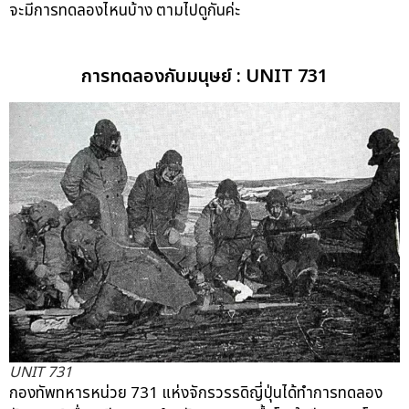
จะมีการทดลองไหนบ้าง ตามไปดูกันค่ะ
casinovega
casinovega.online
บาคาร่าออนไลน์ เล่นยังไง
mgs888
juth88
faw99
sora168
การทดลองกับมนุษย์ : UNIT 731
UNIT 731
กองทัพทหารหน่วย 731 แห่งจักรวรรดิญี่ปุ่นได้ทำการทดลอง