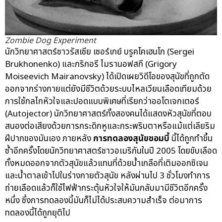
Zombie Dog Experiment
นักวิทยาศาสตร์ชาวรัสเซีย เซอร์เกย์ บรูคโคเฮนโก (Sergei
Brukhonenko) และกริกอรี ไมรานอฟสกี (Grigory
Moiseevich Mairanovsky) ได้เปิดเผยวิดีโอของสุนัขที่ถูกตัด
ออกจากร่างกายแต่ยังมีชีวิตด้วยระบบไหลเวียนเลือดเทียมด้วย
การใช้กลไกหัวใจและปอดแบบพิเศษที่เรียกว่าออโตเจกเตอร์
(Autojector) นักวิทยาศาสตร์ทั้งสองคนได้แสดงหัวสุนัขที่ตอบ
สนองต่อเสียงด้วยการกระดิกหูและกระพริบตาหรือแม้แต่เลียริม
ฝีปากของมันเอง ภายหลัง
การทดลองสุนัขซอมบี้
นี้ได้ถูกทำขึ้น
ซ้ำอีกครั้งโดยนักวิทยาศาสตร์ชาวอเมริกันในปี 2005 โดยขับเลือด
ทั้งหมดออกจากตัวสุนัขแล้วแทนที่ด้วยน้ำเกลือที่เติมออกซิเจน
และน้ำตาลเข้าไปในร่างกายตัวสุนัข หลังผ่านไป 3 ชั่วโมงทำการ
ถ่ายเลือดแล้วก็ใช้ไฟฟ้ากระตุ้นหัวใจให้มันกลับมามีชีวิตอีกครั้ง
หนึ่ง ซึ่งการทดลองนี้มันก็ไม่ได้ประสบความสำเร็จ ต่อมาการ
ทดลองนี้ได้ถูกยุติไป