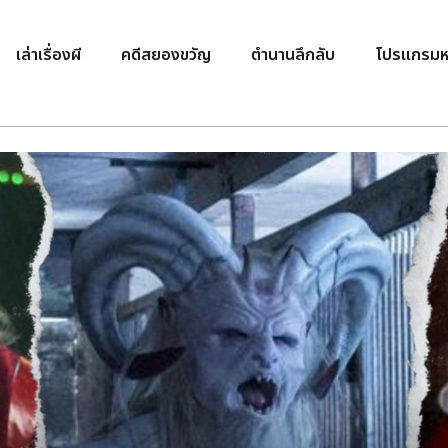
เล่าเรื่องผี
คดีสยองขวัญ
ตำนานลึกลับ
โปรแกรมห