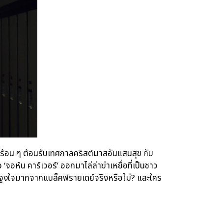
ร้อน ๆ ต้อนรับเทศกาลคริสต์มาสอันแสนสุข กับ
‘จอห์น คาร์เวอร์’ ออกมาไล่ล่าฆ่าเหยื่อที่เป็นชาว
รงจูงใจมากจากแบล็คฟรายเดย์จริงหรือไม่? และใคร