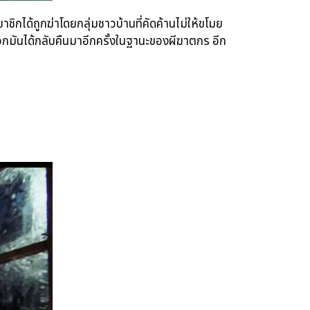
าชิกได้ถูกฆ่าโดยกลุ่มชาวบ้านที่คัดค้านไม่ให้ขโมย
าพวกมันได้กลับคืนมาอีกครั้งในฐานะของผีฆาตกร อีก