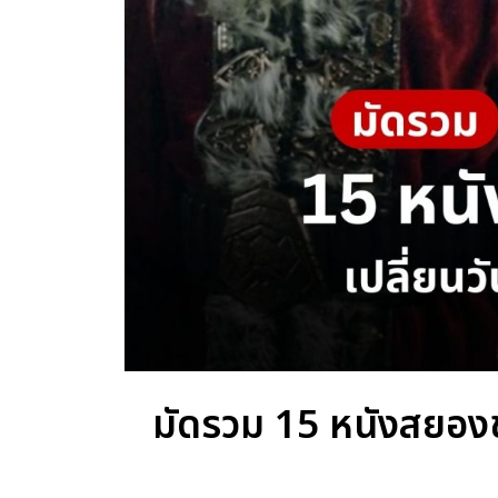
มัดรวม 15 หนังสยองขว