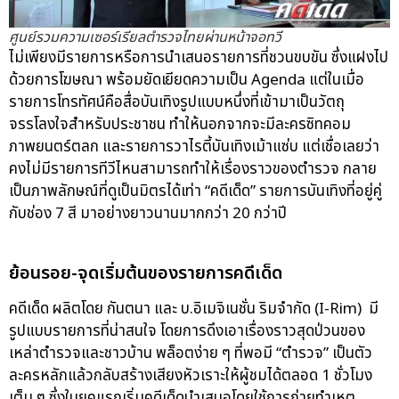
ศูนย์รวมความเซอร์เรียลตำรวจไทยผ่านหน้าจอทวี
ไม่เพียงมีรายการหรือการนำเสนอรายการที่ชวนขบขัน ซึ่งแฝงไป
ด้วยการโฆษณา พร้อมยัดเยียดความเป็น Agenda แต่ในเมื่อ
รายการโทรทัศน์คือสื่อบันเทิงรูปแบบหนึ่งที่เข้ามาเป็นวัตถุ
จรรโลงใจสำหรับประชาชน ทำให้นอกจากจะมีละครซิทคอม
ภาพยนตร์ตลก และรายการวาไรตี้บันเทิงเม้าแซ่บ แต่เชื่อเลยว่า
คงไม่มีรายการทีวีไหนสามารถทำให้เรื่องราวของตำรวจ กลาย
เป็นภาพลักษณ์ที่ดูเป็นมิตรได้เท่า “คดีเด็ด” รายการบันเทิงที่อยู่คู่
กับช่อง 7 สี มาอย่างยาวนานมากกว่า 20 กว่าปี
ย้อนรอย-จุดเริ่มต้นของรายการคดีเด็ด
คดีเด็ด ผลิตโดย กันตนา และ บ.อิเมจิเนชั่น ริมจำกัด (I-Rim) มี
รูปแบบรายการที่น่าสนใจ โดยการดึงเอาเรื่องราวสุดป่วนของ
เหล่าตำรวจและชาวบ้าน พล็อตง่าย ๆ ที่พอมี “ตำรวจ” เป็นตัว
ละครหลักแล้วกลับสร้างเสียงหัวเราะให้ผู้ชมได้ตลอด 1 ชั่วโมง
เต็ม ๆ ซึ่งในยุคแรกเริ่มคดีเด็ดนำเสนอโดยใช้การถ่ายทำเหตุ