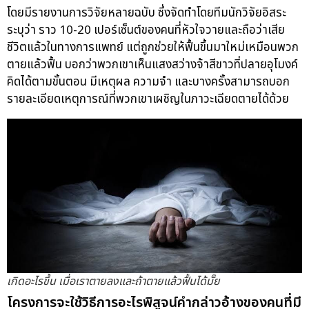
โดยมีรายงานการวิจัยหลายฉบับ ซึ่งจัดทำโดยทีมนักวิจัยอิสระ
ระบุว่า ราว 10-20 เปอร์เซ็นต์ของคนที่หัวใจวายและถือว่าเสีย
ชีวิตแล้วในทางการแพทย์ แต่ถูกช่วยให้ฟื้นขึ้นมาใหม่เหมือนพวก
ตายแล้วฟื้น บอกว่าพวกเขาเห็นแสงสว่างจ้าสีขาวที่ปลายอุโมงค์
คิดได้ตามขั้นตอน มีเหตุผล ความจำ และบางครั้งสามารถบอก
รายละเอียดเหตุการณ์ที่พวกเขาเผชิญในภาวะเฉียดตายได้ด้วย
เกิดอะไรขึ้น เมื่อเราตายลงและถ้าตายแล้วฟื้นได้มั๊ย
โครงการจะใช้วิธีการอะไรพิสูจน์คำกล่าวอ้างของคนที่มี