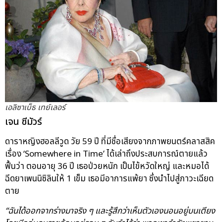
เอลิซาเบ็ธ เทย์เลอร์
เจน ซีมัวร์
ดาราหญิงฮอลลีวูด วัย 59 ปี ที่มีชื่อเสียงจากภาพยนตร์คลาสสิค
เรื่อง ‘Somewhere in Time’ ได้เล่าถึงประสบการณ์ตายแล้ว
ฟื้นว่า ตอนอายุ 36 ปี เธอป่วยหนัก เป็นไข้หวัดใหญ่ และหมอได้
ฉีดยาเพนนิซิลินให้ 1 เข็ม เธอมีอาการแพ้ยา ซึ่งนำไปสู่ภาวะเฉียด
ตาย
“ฉันได้ออกจากร่างมาจริง ๆ และรู้สึกว่าเห็นตัวเองนอนอยู่บนเตียง