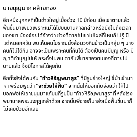
นายบุญมาก คล้ายทอง
อีกหนึ่งบุคคลที่เป็นข่าวใหญ่เมื่อช่วง 10 ปีก่อน เมื่อเขาตายแล้ว
ฟื้นขึ้นมาเพียวเพราะแม่ได้ไปบนบานศาลกล่าวหรือยังไม่ถึงเวลา
ของเขา น้องจ่อยได้อ้างว่า ช่วงที่ตายไปเขาไปโผล่ที่ไหนก็ไม่รู้ มี
แต่หมอกควัน พบเห็นคนโบราณนั่งล้อมวงกินข้าวเป็นกลุ่ม ๆ บาง
คนก็ไม่ได้กิน อาจจะเป็นเพราะคนที่กินได้ ต้องเป็นคนมีบุญ หรือ มี
ญาติทำบุญไปให้ กระทั่งไปพบ ตากับพี่ชายของตนเองที่ตายไป
นานแล้ว จึงมีโอกาสได้คุยกัน
อีกทั้งยังได้พบกับ
“ท้าวหิรัญพนาสูร”
ที่มีรูปร่างใหญ่ ขี่ม้าเข้ามา
หา พร้อมพูดว่า
“จะช่วยให้ฟื้น
”
จากนั้นให้บอกกับจ่อยว่า ให้ไป
บอกพ่อให้เอาขนุนมาแก้บนที่รูปปั้น “ท้าวหิรัญพนาสูร” ที่หลังโรง
พยาบาลพระมงกุฎเกล้าด้วย จากนั้นพี่ชายก็มาส่งเมื่อฟื้นขึ้นมาก็
ไม่เคยป่วยอีกเลย