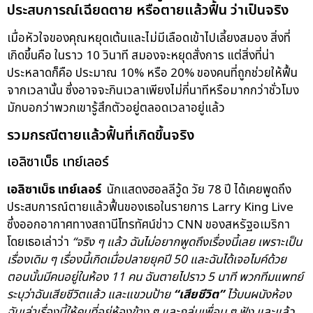
ประสบการณ์เฉียดตาย หรือตายแล้วฟื้น ว่าเป็นจริง
เมื่อหัวใจของคุณหยุดเต้นและไม่มีเลือดเข้าไปเลี้ยงสมอง สิ่งที่
เกิดขึ้นคือ ในราว 10 วินาที สมองจะหยุดสั่งการ แต่สิ่งที่น่า
ประหลาดก็คือ ประมาณ 10% หรือ 20% ของคนที่ถูกช่วยให้ฟื้น
จากเวลานั้น ซึ่งอาจจะกินเวลาเพียงไม่กี่นาทีหรือมากกว่าชั่วโมง
มักบอกว่าพวกเขารู้สึกตัวอยู่ตลอดเวลาอยู่แล้ว
รวมกรณีตายแล้วฟื้นที่เกิดขึ้นจริง
เอลิซาเบ็ธ เทย์เลอร์
เอลิซาเบ็ธ เทย์เลอร์
นักแสดงฮอลลีวู้ด วัย 78 ปี ได้เคยพูดถึง
ประสบการณ์ตายแล้วฟื้นของเธอในรายการ Larry King Live
ซึ่งออกอากาศทางสถานีโทรทัศน์ข่าว CNN ของสหรัฐอเมริกา
โดยเธอเล่าว่า
“จริง ๆ แล้ว ฉันไม่อยากพูดถึงเรื่องนี้เลย เพราะเป็น
เรื่องเดิม ๆ เรื่องนี้เกิดเมื่อปลายยุคปี 50 และฉันได้เจอไมค์ด้วย
ตอนนั้นมีคนอยู่ในห้อง 11 คน ฉันตายไปราว 5 นาที พวกทีมแพทย์
ระบุว่าฉันเสียชีวิตแล้ว และแขวนป้าย
“เสียชีวิต”
ไว้บนผนังห้อง
ฉันเล่าเรื่องนี้ให้คนที่อยู่ห้องข้าง ๆ และกลุ่มเพื่อน ๆ ฟัง และแล้ว