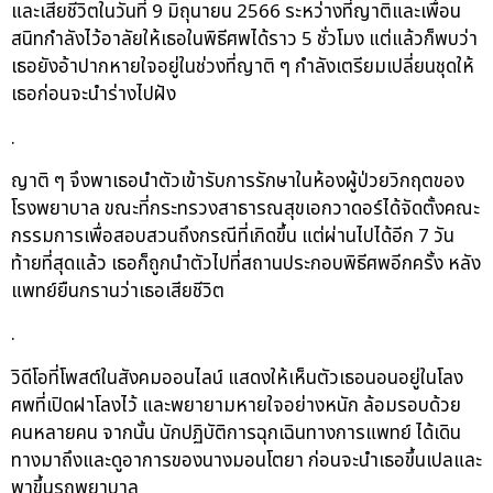
และเสียชีวิตในวันที่ 9 มิถุนายน 2566 ระหว่างที่ญาติและเพื่อน
สนิทกำลังไว้อาลัยให้เธอในพิธีศพได้ราว 5 ชั่วโมง แต่แล้วก็พบว่า
เธอยังอ้าปากหายใจอยู่ในช่วงที่ญาติ ๆ กำลังเตรียมเปลี่ยนชุดให้
เธอก่อนจะนำร่างไปฝัง
.
ญาติ ๆ จึงพาเธอนำตัวเข้ารับการรักษาในห้องผู้ป่วยวิกฤตของ
โรงพยาบาล ขณะที่กระทรวงสาธารณสุขเอกวาดอร์ได้จัดตั้งคณะ
กรรมการเพื่อสอบสวนถึงกรณีที่เกิดขึ้น แต่ผ่านไปได้อีก 7 วัน
ท้ายที่สุดแล้ว เธอก็ถูกนำตัวไปที่สถานประกอบพิธีศพอีกครั้ง หลัง
แพทย์ยืนกรานว่าเธอเสียชีวิต
.
วิดีโอที่โพสต์ในสังคมออนไลน์ แสดงให้เห็นตัวเธอนอนอยู่ในโลง
ศพที่เปิดฝาโลงไว้ และพยายามหายใจอย่างหนัก ล้อมรอบด้วย
คนหลายคน จากนั้น นักปฏิบัติการฉุกเฉินทางการแพทย์ ได้เดิน
ทางมาถึงและดูอาการของนางมอนโตยา ก่อนจะนำเธอขึ้นเปลและ
พาขึ้นรถพยาบาล