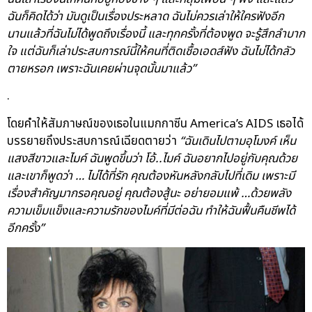
ฉันก็คิดได้ว่า มันดูเป็นเรื่องประหลาด ฉันไม่ควรเล่าให้ใครฟังอีก
นานแล้วที่ฉันไม่ได้พูดถึงเรื่องนี้ และทุกครั้งที่ต้องพูด จะรู้สึกลำบาก
ใจ แต่ฉันก็เล่าประสบการณ์นี้ให้คนที่ติดเชื้อเอดส์ฟัง ฉันไม่ได้กลัว
ตายหรอก เพราะฉันเคยผ่านจุดนั้นมาแล้ว”
.
โดยคำให้สัมภาษณ์ของเธอในแมกกาซีน America’s AIDS เธอได้
บรรยายถึงประสบการณ์เฉียดตายว่า
“ฉันเดินไปตามอุโมงค์ เห็น
แสงสีขาวและไมค์ ฉันพูดขึ้นว่า โอ้..ไมค์ ฉันอยากไปอยู่กับคุณด้วย
และเขาก็พูดว่า … ไม่ได้ที่รัก คุณต้องหันหลังกลับไปที่เดิม เพราะมี
เรื่องสำคัญมากรอคุณอยู่ คุณต้องสู้นะ อย่ายอมแพ้ …ด้วยพลัง
ความเข็มแข็งและความรักของไมค์ที่มีต่อฉัน ทำให้ฉันฟื้นคืนชีพได้
อีกครั้ง”