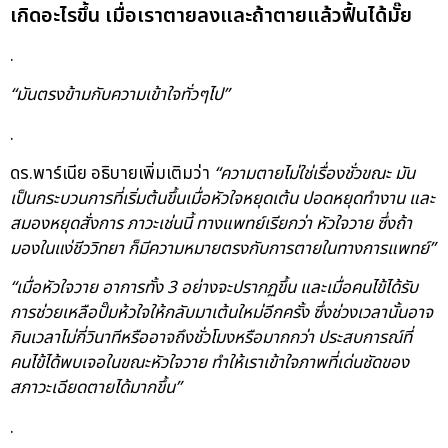
เกิดอะไรขึ้น เมื่อเราตายลงและถ้าตายแล้วฟื้นได้มั๊ย
.
“มันตรงข้ามกับความเข้าใจทั่วๆไป”
.
ดร.พาร์เนีย อธิบายเพิ่มเติมว่า
“ความตายไม่ใช่เรื่องชั่วขณะ มัน
เป็นกระบวนการที่เริ่มต้นขึ้นเมื่อหัวใจหยุดเต้น ปอดหยุดทำงาน และ
สมองหยุดสั่งการ ภาวะเช่นนี้ ทางแพทย์เรียกว่า หัวใจวาย ซึ่งถ้า
มองในแง่ชีววิทยา ก็มีความหมายตรงกับการตายในทางการแพทย์”
“เมื่อหัวใจวาย อาการทั้ง 3 อย่างจะปรากฏขึ้น และเมื่อคนไข้ได้รับ
การช่วยเหลือปั๊มห้วใจให้กลับมาเต้นใหม่อีกครั้ง ซึ่งช่วงเวลานั้นอาจ
กินเวลาไม่กี่วินาทีหรืออาจถึงชั่วโมงหรือมากกว่า ประสบการณ์ที่
คนไข้ได้พบเจอในขณะหัวใจวาย ทำให้เราเข้าใจภาพที่เด่นชัดของ
สภาวะเฉียดตายได้มากขึ้น”
.