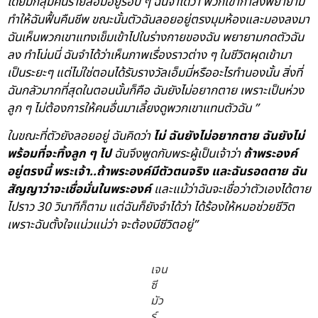
โดยมีกลุ่มคนรายล้อมอยู่รอบ ๆ ฉันจำได้ว่า พวกเขากำลังพยายาม
ทำให้ฉันฟื้นคืนชีพ ขณะนั้นตัวฉันลอยอยู่ตรงมุมห้องและมองลงมา
ฉันเห็นพวกเขาแทงเข็มเข้าไปในร่างกายของฉัน พยายามกดตัวฉัน
ลง ทำโน่นนี่ ฉันจำได้ว่าเห็นภาพเรื่องราวต่าง ๆ ในชีวิตผุดเข้ามา
เป็นระยะๆ แต่ไม่ใช่ตอนได้รับรางวัลเอ็มมี่หรืออะไรทำนองนั้น สิ่งที่
ฉันกลัวมากที่สุดในตอนนั้นก็คือ ฉันยังไม่อยากตาย เพราะเป็นห่วง
ลูก ๆ ไม่ต้องการให้คนอื่นมาเลี้ยงดูพวกเขาแทนตัวฉัน
”
ในขณะที่ตัวยังลอยอยู่ ฉันคิดว่า
ไม่ ฉันยังไม่อยากตาย ฉันยังไม่
พร้อมที่จะทิ้งลูก ๆ ไป
ฉันจึงพูดกับพระผู้เป็นเจ้าว่า
ถ้าพระองค์
อยู่ตรงนี้ พระเจ้า..ถ้าพระองค์มีตัวตนจริง และฉันรอดตาย ฉัน
สัญญาว่าจะเชื่อมั่นในพระองค์
และแม้ว่าฉันจะเชื่อว่าตัวเองได้ตาย
ไปราว 30 วินาทีก็ตาม แต่ฉันก็ยังจำได้ว่า ได้ร้องให้หมอช่วยชีวิต
เพราะฉันตั้งใจแน่วแน่ว่า จะต้องมีชีวิตอยู่”
เจน
ซี
มัว
ร์