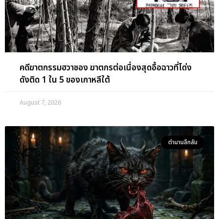
คดีสยองขวัญ
คดีฆาตกรรมฮวาซอง ฆาตกรต่อเนื่องสุดอื้อฉาวที่โด่ง
ดังติด 1 ใน 5 ของเกาหลีใต้
August 7, 2026
ตำนานลึกลับ