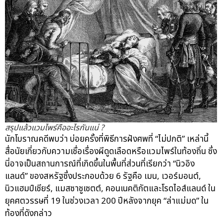
สรุปแล้วแวมไพร์คืออะไรกันแน่ ?
นักโบราณคดีพบว่า บ่อยครั้งที่พิธีการฝังศพที่ “ไม่ปกติ” เหล่านี้
สื่อนัยเกี่ยวกับความเชื่อเรื่องผีดูดเลือดหรือแวมไพร์ในท้องถิ่น ซึ่ง
นี่อาจเป็นสถานการณ์ที่เกิดขึ้นในพื้นที่ส่วนที่เรียกว่า “นิวอิง
แลนด์” ของสหรัฐซึ่งประกอบด้วย 6 รัฐคือ เมน, เวอร์มอนต์,
นิวแฮมป์เชียร์, แมสซาชูเซตต์, คอนเนคติกัตและโรดไอส์แลนด์ ใน
ยุคศตวรรษที่ 19 ในช่วงเวลา 200 ปีหลังจากยุค “ล่าแม่มด” ใน
ท้องที่ดังกล่าว