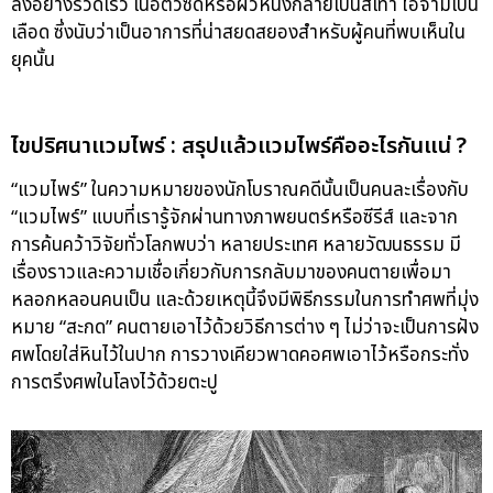
ลงอย่างรวดเร็ว เนื้อตัวซีดหรือผิวหนังกลายเป็นสีเทา ไอจามเป็น
เลือด ซึ่งนับว่าเป็นอาการที่น่าสยดสยองสำหรับผู้คนที่พบเห็นใน
ยุคนั้น
ไขปริศนาแวมไพร์ : สรุปแล้วแวมไพร์คืออะไรกันแน่ ?
“แวมไพร์” ในความหมายของนักโบราณคดีนั้นเป็นคนละเรื่องกับ
“แวมไพร์” แบบที่เรารู้จักผ่านทางภาพยนตร์หรือซีรีส์ และจาก
การค้นคว้าวิจัยทั่วโลกพบว่า หลายประเทศ หลายวัฒนธรรม มี
เรื่องราวและความเชื่อเกี่ยวกับการกลับมาของคนตายเพื่อมา
หลอกหลอนคนเป็น และด้วยเหตุนี้จึงมีพิธีกรรมในการทำศพที่มุ่ง
หมาย “สะกด” คนตายเอาไว้ด้วยวิธีการต่าง ๆ ไม่ว่าจะเป็นการฝัง
ศพโดยใส่หินไว้ในปาก การวางเคียวพาดคอศพเอาไว้หรือกระทั่ง
การตรึงศพในโลงไว้ด้วยตะปู