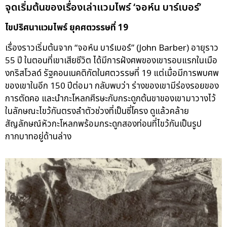
จุดเริ่มต้นของเรื่องเล่าแวมไพร์ ‘จอห์น บาร์เบอร์’
ไขปริศนาแวมไพร์ ยุคศตวรรษที่ 19
เรื่องราวเริ่มต้นจาก “จอห์น บาร์เบอร์” (John Barber) อายุราว
55 ปี ในตอนที่เขาเสียชีวิต ได้มีการฝังศพของเขารอบแรกในเมือ
งกริสโวลด์ รัฐคอนเนคติกัตในศตวรรษที่ 19 แต่เมื่อมีการพบศพ
ของเขาในอีก 150 ปีต่อมา กลับพบว่า ร่างของเขามีร่องรอยของ
การตัดคอ และนำกะโหลกศีรษะกับกระดูกต้นขาของเขามาวางไว้
ในลักษณะไขว้กันตรงลำตัวช่วงที่เป็นซี่โครง ดูแล้วคล้าย
สัญลักษณ์หัวกะโหลกพร้อมกระดูกสองท่อนที่ไขว้กันเป็นรูป
กากบาทอยู่ด้านล่าง