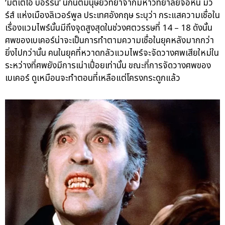
‘มัตเตโอ บอร์รินิ’ นักนิติมนุษยวิทยาจากมหาวิทยาลัยจอห์น มัว
ร์ส์ แห่งเมืองลิเวอร์พูล ประเทศอังกฤษ ระบุว่า กระแสความเชื่อใน
เรื่องแวมไพร์นั้นมีถึงจุดสูงสุดในช่วงศตวรรษที่ 14 – 18 ดังนั้น
ศพของเบเคอร์น่าจะเป็นการทำตามความเชื่อในยุคหลังมากกว่า
ยิ่งไปกว่านั้น คนในยุคที่หวาดกลัวแวมไพร์จะจัดวางศพเสียใหม่ใน
ระหว่างที่ศพยังมีการเน่าเปื่อยเท่านั้น ขณะที่การจัดวางศพของ
เบเคอร์ ดูเหมือนจะทำตอนที่เหลือแต่โครงกระดูกแล้ว