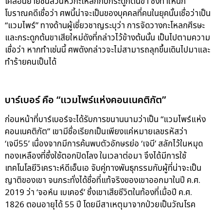
เคลื่อนย้ายชิ้นส่วนหัวกะโหลกกับกระดูกต้นขา ซึ่งทำให้นัก
โบราณคดีเชื่อว่า ศพนี้น่าจะเป็นของบุคคลที่คนในยุคนั้นเชื่อว่าเป็น
“แวมไพร์” ทางด้านผู้เชี่ยวชาญระบุว่า การจัดวางกะโหลกศีรษะ
และกระดูกต้นขาเสียใหม่ดังที่กล่าวไว้ข้างต้นนั้น เป็นไปตามความ
เชื่อว่า หากทำเช่นนี้ ศพดังกล่าวจะไม่สามารถลุกขึ้นเดินไปมาและ
ทำร้ายคนเป็นได้
บาร์เบอร์ คือ “แวมไพร์แห่งคอนเนคติกัต”
ก่อนหน้าที่บาร์เบอร์จะได้รับการขนานนามว่าเป็น “แวมไพร์แห่ง
คอนเนคติกัต” เขามีชื่อเรียกเป็นเพียงแค่หมายเลขรหัสว่า
‘เจบี55’ เนื่องจากมีการค้นพบตัวอักษรย่อ ‘เจบี’ สลักไว้ในหมุด
ทองเหลืองที่ซึ่งใช้ตอกปิดโลง ในเวลาต่อมา จึงได้มีการใช้
เทคโนโลยีวิเคราะห์ดีเอ็นเอ จับคู่ทางพันธุกรรมกับผู้ที่น่าจะเป็น
ญาติของเขา จนกระทั่งได้ชื่อที่แท้จริงของเขาออกมาในปี ค.ศ.
2019 ว่า ‘จอห์น เบเคอร์’ ซึ่งเขาเสียชีวิตในท้องที่เมื่อปี ค.ศ.​
1826 ตอนอายุได้ 55 ปี โดยมีสาเหตุมาจากป่วยเป็นวัณโรค