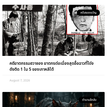
คดีสยองขวัญ
คดีฆาตกรรมฮวาซอง ฆาตกรต่อเนื่องสุดอื้อฉาวที่โด่ง
ดังติด 1 ใน 5 ของเกาหลีใต้
August 7, 2026
ตำนานลึกลับ