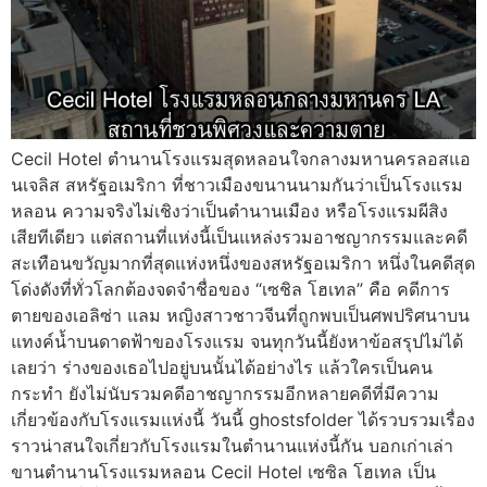
Cecil Hotel ตำนานโรงแรมสุดหลอนใจกลางมหานครลอสแอ
นเจลิส สหรัฐอเมริกา ที่ชาวเมืองขนานนามกันว่าเป็นโรงแรม
หลอน ความจริงไม่เชิงว่าเป็นตำนานเมือง หรือโรงแรมผีสิง
เสียทีเดียว แต่สถานที่แห่งนี้เป็นแหล่งรวมอาชญากรรมและคดี
สะเทือนขวัญมากที่สุดแห่งหนึ่งของสหรัฐอเมริกา หนึ่งในคดีสุด
โด่งดังที่ทั่วโลกต้องจดจำชื่อของ “เซชิล โฮเทล” คือ คดีการ
ตายของเอลิซ่า แลม หญิงสาวชาวจีนที่ถูกพบเป็นศพปริศนาบน
แทงค์น้ำบนดาดฟ้าของโรงแรม จนทุกวันนี้ยังหาข้อสรุปไม่ได้
เลยว่า ร่างของเธอไปอยู่บนนั้นได้อย่างไร แล้วใครเป็นคน
กระทำ ยังไม่นับรวมคดีอาชญากรรมอีกหลายคดีที่มีความ
เกี่ยวข้องกับโรงแรมแห่งนี้ วันนี้ ghostsfolder ได้รวบรวมเรื่อง
ราวน่าสนใจเกี่ยวกับโรงแรมในตำนานแห่งนี้กัน บอกเก่าเล่า
ขานตำนานโรงแรมหลอน Cecil Hotel เซซิล โฮเทล เป็น