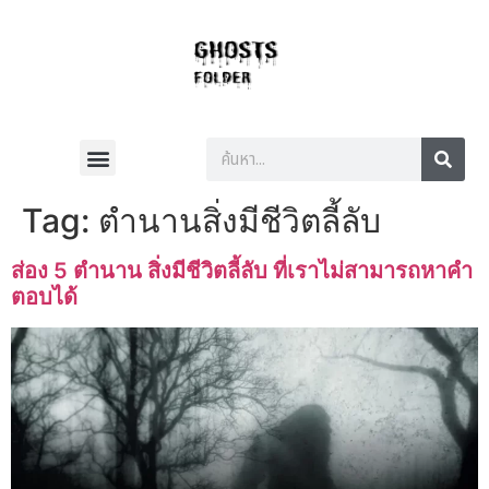
Tag:
ตำนานสิ่งมีชีวิตลี้ลับ
ส่อง 5 ตำนาน สิ่งมีชีวิตลี้ลับ ที่เราไม่สามารถหาคำ
ตอบได้