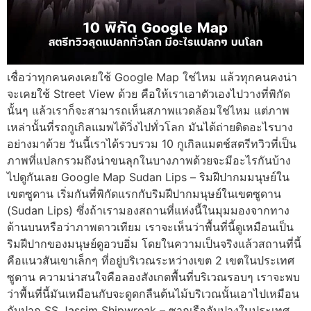
เชื่อว่าทุกคนคงเคยใช้ Google Map ใช่ไหม แล้วทุกคนคงน่า
จะเคยใช้ Street View ด้วย คือให้เราเอาตัวเองไปวางที่พิกัด
นั้นๆ แล้วเราก็จะสามารถเห็นสภาพแวดล้อมใช่ไหม แต่ภาพ
เหล่านั้นที่รถกูเกิลแมพได้วิ่งไปทั่วโลก มันได้ถ่ายติดอะไรบาง
อย่างมาด้วย วันนี้เราได้รวบรวม 10 กูเกิลแมตช์สตรีทวิวที่เป็น
ภาพที่แปลกรวมถึงน่าขนลุกในบางภาพด้วยจะมีอะไรกันบ้าง
ไปดูกันเลย Google Map Sudan Lips – ริมฝีปากมมนุษย์ใน
เขตซูดาน เริ่มกันที่พิกัดแรกกับริมฝีปากมนุษย์ในเขตซูดาน
(Sudan Lips) ซึ่งถ้าเรามองสถานที่แห่งนี้ในมุมมองจากทาง
ด้านบนหรือว่าภาพดาวเทียม เราจะเห็นว่าพื้นที่นี้ดูเหมือนเป็น
ริมฝีปากของมนุษย์ดูอวบอิ่ม โดยในความเป็นจริงแล้วสถานที่นี้
คือแนวสันเขาเล็กๆ ที่อยู่บริเวณระหว่างเขต 2 เขตในประเทศ
ซูดาน ความน่าสนใจคือลองสังเกตพื้นที่บริเวณรอบๆ เราจะพบ
ว่าพื้นที่นี้มันเหมือนกับจะดูดกลืนต้นไม้บริเวณนั้นเอาไปเหมือน
กับปาก SS Jassim Shipwreak – ซากเรืออับปางในประเทศ