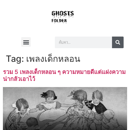
Tag:
เพลงเด็กหลอน
รวม 5 เพลงเด็กหลอน ๆ ความหมายดีแต่แฝงความ
น่ากลัวเอาไว้