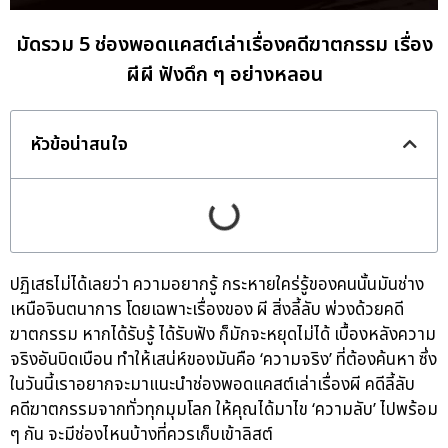
มัดรวม 5 ช่องพอดแคสต์เล่าเรื่องคดีฆาตกรรม เรื่อง
ผีผี ฟังดึก ๆ อย่างหลอน
หัวข้อน่าสนใจ
ปฏิเสธไม่ได้เลยว่า ความอยากรู้ กระหายใคร่รู้ของคนนั้นมันช่าง
เหนือจินตนาการ โดยเฉพาะเรื่องของ ผี สิ่งลี้ลับ พ่วงด้วยคดี
ฆาตกรรม หากได้รับรู้ ได้รับฟัง ก็มักจะหยุดไม่ได้ เบื้องหลังความ
จริงอันบิดเบือน ทำให้เสน่ห์ของมันคือ ‘ความจริง’ ที่ต้องค้นหา ซึ่ง
ในวันนี้เราอยากจะมาแนะนำช่องพอดแคสต์เล่าเรื่องผี คดีลี้ลับ
คดีฆาตกรรมจากทั่วทุกมุมโลก ให้คุณได้มาไข ‘ความลับ’ ไปพร้อม
ๆ กัน จะมีช่องไหนบ้างที่ควรเก็บเข้าลิสต์