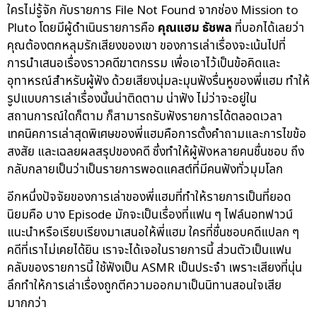
ใครไม่รู้จัก กับรายการ File Not Found จากช่อง Mission to
Pluto โดยมีผู้ดำเนินรายการคือ
คุณแฮม ธัชพล
ที่บอกได้เลยว่า
คุณต้องตกหลุมรักเสียงของเขา ของการเล่าเรื่องจะเน้นไปที่
การนำเสนอเรื่องราวคดีฆาตกรรม เพื่อเอาไว้เป็นข้อคิดและ
อุทาหรณ์สำหรับผู้ฟัง ด้วยเสียงนุ่มละมุนฟังรื่นหูของพี่แฮม ทำให้
รูปแบบการเล่าเรื่องนั้นน่าติดตาม น่าฟัง ไม่ว่าจะอยู่ใน
สถานการณ์ใดก็ตาม ก็สามารถรับฟังรายการได้ตลอดเวลา
เทคนิคการเล่าสุดพิเศษของพี่แฮมคือการตั้งคำถามและการไขข้อ
สงสัย และเฉลยผลสรุปของคดี ซึ่งทำให้ผู้ฟังหลายคนชื่นชอบ ถึง
กลับกลายเป็นว่าเป็นรายการพอดแคสต์ที่มีคนฟังทั่วมุมโลก
อีกหนึ่งปัจจัยของการเล่าของพี่แฮมที่ทำให้รายการเป็นที่ยอด
นิยมคือ บาง Episode มักจะเป็นเรื่องที่แฟน ๆ ไฟล์นอทฟาวน์
แนะนำหรือเรียบเรียงมาเสนอให้พี่แฮม ใครที่ชื่นชอบคดีแปลก ๆ
คดีที่เราไม่เคยได้ยิน เราจะได้เจอในรายการนี้ ส่วนตัวเป็นแฟน
คลับของรายการนี้ ใช้ฟังเป็น ASMR เป็นประจำ เพราะเสียงที่นุ่น
ลึกทำให้การเล่าเรื่องถูกตีความออกมาเป็นนิทานสอนใจเสีย
มากกว่า