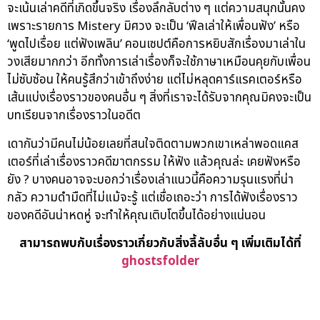
จะเน้นเล่าคดีที่เกิดขึ้นจริง เรื่องลึกลับต่าง ๆ แต่ความสนุกนั้นคง
เพราะรายการ Mistery มิศวง จะเป็น ‘ฟีลเล่าให้เพื่อนฟัง’ หรือ
‘พูดไปเรื่อย แต่ฟังเพลิน’ คอนเซปต์คือการหยิบสักเรื่องมาเล่าใน
วงเสียมากกว่า อีกทั้งการเล่าเรื่องก็จะใช้ภาษาเหมือนคุยกับเพื่อน
ไม่ซับซ้อน ให้คนรู้สึกว่าเข้าถึงง่าย แต่ไม่หลุดคาร์แรคเตอร์หรือ
เส้นแบ่งเรื่องราวของคนอื่น ๆ สิ่งที่เราจะได้รับจากคุณมิคงจะเป็น
บทเรียนจากเรื่องราวในอดีต
เดากันว่ามีคนไม่น้อยเลยที่สนใจติดตามพวกเขาเหล่าพอดแคส
เตอร์ที่เล่าเรื่องราวคดีฆาตกรรม ให้ฟัง แล้วคุณล่ะ เคยฟังหรือ
ยัง ? บางคนอาจจะบอกว่าเรื่องเล่าแนวนี้คือความรุนแรงที่น่า
กลัว ความดำมืดที่ไม่แม้จะรู้ แต่เชื่อเถอะว่า การได้ฟังเรื่องราว
ของคดีอันน่าหดหู่ จะทำให้คุณเติบโตขึ้นได้อย่างแน่นอน
สามารถพบกับเรื่องราวเกี่ยวกับสิ่งลี้ลับอื่น ๆ เพิ่มเติมได้ที่
ghostsfolder
casinovega
เสือมังกรออนไลน์
ไพ่เสือมังกรออนไลน์
เสือมังกร ออนไลน์
เสือ มังกร ออนไลน์
บาคาร่าเว็บตรง
sa casino online
casino sa
sa1688 บาคาร่า
sa casino เข้าสู่ระบบ
ป๊อกเด้งออนไลน์ ได้เงินจริง
ป๊อกเด้งได้เงินจริง
เล่น ป๊อก เด้ง ได้ เงิน จริง
แบล็คแจ็คออนไลน์
casinovega
casinovega.co
เสือมังกรออนไลน์
ไพ่เสือมังกรออนไลน์
เสือมังกร ออนไลน์
เสือ มังกร ออนไลน์
เว็บเสือมังกร
บาคาร่าเว็บตรง
sa casino online
casino sa
sa1688 บาคาร่า
sa casino เข้าสู่ระบบ
ป๊อกเด้งออนไลน์ ได้เงินจริง
ป๊อกเด้งได้เงินจริง
เล่น ป๊อก เด้ง ได้ เงิน จริง
แบล็คแจ็คออนไลน์
โปรบาคาร่า ฝากประจำ
bk8 ดีไหม
เบทฟิก898
mgs888
mgs888.vip
juth88
โปรโมชั่นเครดิตฟรี
สมัคร-juth88
faw99
เครดิตฟรี
บาคาร่าเครดิตฟรี
เครดิตฟรีบาคาร่า
บาคาร่าสด