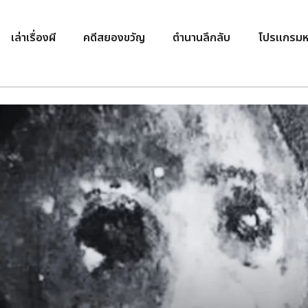
เล่าเรื่องผี
คดีสยองขวัญ
ตำนานลึกลับ
โปรแกรมห