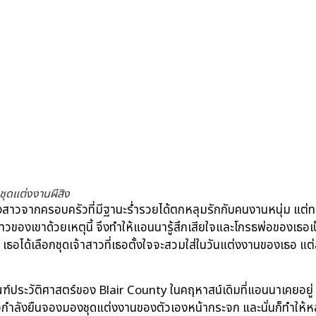
ชุดแต่งงานผีสิง
าวจากครอบครัวที่มีฐานะร่ำรวยได้ตกหลุมรักกับคนงานหนุ่ม แต่ทา
ของเขาด้วยเหตุนี้ จึงทำให้แอนนารู้สึกเสียใจและโกรธพ่อของเธอเป็
 เธอได้เลือกชุดเจ้าสาวที่เธอตั้งใจจะสวมใส่ในวันแต่งงานของเธอ แต่สุด
ฑ์ประวัติศาสตร์ของ Blair County ในคฤหาสน์เดิมที่แอนนาเคยอยู่ โดยที
กำลังยืนจองมองชุดแต่งงานของตัวเองหน้ากระจก และนั่นก็ทำให้หลาย 