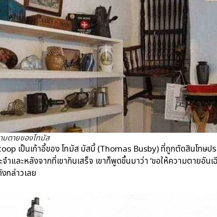
ความตายของโทมัส
Busby Stoop เป็นเก้าอี้ของ โทมัส บัสบี้ (Thomas Busby) ที่ถูกตัดสิ
จำและหลังจากที่เขากินเสร็จ เขาก็พูดขึ้นมาว่า ‘ขอให้ความตายอันเฉีย
วดังกล่าวเลย