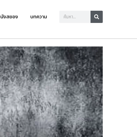
นังสยอง
บทความ