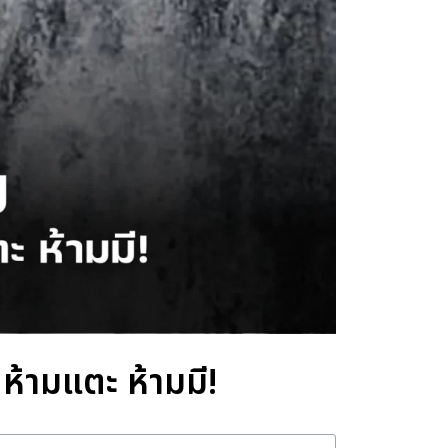
ห้ามแตะ ห้ามมี!