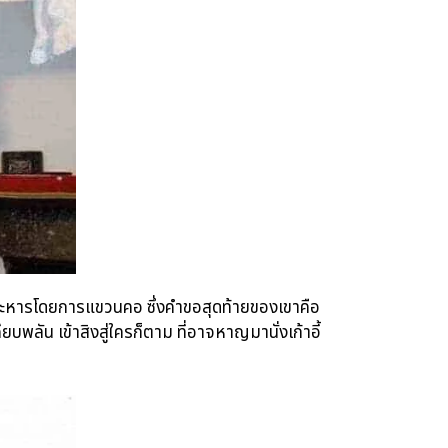
นโทษประหารโดยการแขวนคอ ซึ่งคำขอสุดท้ายของเขาคือ
บพลัน เข้าสิงสู่ใครก็ตาม ที่อาจหาญมานั่งเก้าอี้