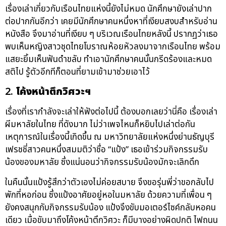
เรื่องเล่าเกี่ยวกับเรือนไทยแห่งนี้ยังไม่หมด นักศึกษายังเล่าปาก
ต่อปากกันอีกว่า เคยมีนักศึกษาคนหนึ่งหาที่เงียบสงบสำหรับอ่าน
หนังสือ จึงมาอ่านที่เงียบ ๆ บริเวณเรือนไทยหลังนี้ ปรากฏว่าเธอ
พบเห็นหญิงสาวชุดไทยโบราณห้อยหัวลงมาจากเรือนไทย พร้อม
แสยะยิ้มเห็นฟันดำขลับ ทำเอานักศึกษาคนนั้นกรีดร้องและหมด
สติไป รู้ตัวอีกทีก็ตอนที่ยามเข้ามาช่วยเอาไว้
2.
โค้งหน้าตึกวิศวะฯ
เรื่องที่เรากำลังจะเล่าให้ฟังต่อไปนี้ ต้องบอกเลยว่านี่คือ เรื่องเล่า
ผีมหาลัยในไทย ที่ดังมาก ไม่ว่าเพจไหนก็หยิบไปเล่าต่อกัน
เหตุการณ์ในเรื่องนี้เกิดขึ้น ณ มหาวิทยาลัยแห่งหนึ่งย่านธัญบุรี
เฟรชชี่สาวคนหนึ่งสมมติว่าชื่อ “แป้ง” เธอเข้าร่วมกิจกรรมรับ
น้องของมหาลัย ซึ่งแน่นอนว่ากิจกรรมรับน้องมักจะเลิกดึก
ในคืนนั้นแป้งรู้สึกว่าตัวเองไม่ค่อยสบาย จึงขอรุ่นพี่ว่าขอกลับไป
พักที่หอก่อน ซึ่งแป้งอาศัยอยู่หอในมหาลัย ด้วยความที่เพื่อน ๆ
ยังคงสนุกกับกิจกรรมรับน้อง แป้งจึงขับมอเตอร์ไซค์กลับหอคน
เดียว เมื่อขับมาถึงโค้งหน้าตึกวิศวะ ก็มีบางอย่างผิดปกติ ไฟถนน