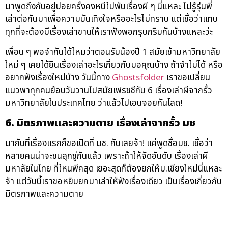
มาพูดถึงกันอยู่บ่อยครั้งคงหนีไม่พ้นเรื่องผี ๆ นี่แหละ ไม่รู้รุ่นพี่
เล่าต่อกันมาเพื่อความบันเทิงใจหรืออะไรไม่ทราบ แต่เชื่อว่าแทบ
ทุกที่จะต้องมีเรื่องเล่าขานให้เราฟังพอกรุบกริบกันบ้างแหละว่ะ
เพื่อน ๆ พอจำกันได้ไหมว่าตอนรับน้องปี 1 สมัยเข้ามหาวิทยาลัย
ใหม่ ๆ เคยได้ยินเรื่องเล่าอะไรเกี่ยวกับมอคุณบ้าง ถ้าจำไม่ได้ หรือ
อยากฟังเรื่องใหม่บ้าง วันนี้ทาง
Ghostsfolder
เราขอเปลี่ยน
แนวพาทุกคนย้อนวันวานไปสมัยเฟรชชีกับ 6 เรื่องเล่าผีจากรั้ว
มหาวิทยาลัยในประเทศไทย ว่าแล้วไปเอนจอยกันโลด!
6. มิตรภาพและความตาย เรื่องเล่าจากรั้ว มช
มากันที่เรื่องแรกก็ขอเปิดที่ มช. กันเลยจ้า! แค่พูดชื่อมช. เชื่อว่า
หลายคนน่าจะขนลุกซู่กันแล้ว เพราะถ้าให้จัดอันดับ เรื่องเล่าผี
มหาลัยในไทย ที่ไหนพีคสุด เยอะสุดก็ต้องยกให้ม.เชียงใหม่นี่แหละ
จ้า แต่วันนี้เราขอหยิบยกมาเล่าให้ฟังเรื่องเดียว เป็นเรื่องเกี่ยวกับ
มิตรภาพและความตาย