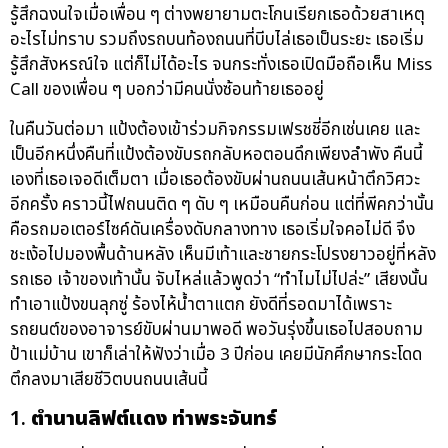
รู้สึกฉงนใจเมื่อเพื่อน ๆ ต่างพยายามตะโกนเรียกเธอด้วยสาเหตุ
อะไรไม่ทราบ รวมถึงรถบนท้องถนนที่บีบไล่เธอเป็นระยะ เธอเริ่ม
รู้สึกสังหรณ์ใจ แต่ก็ไม่ได้อะไร จนกระทั่งเธอเปิดมือถือเห็น Miss
Call ของเพื่อน ๆ บอกว่ามีคนนั่งซ้อนท้ายเธออยู่
ในคืนวันต่อมา แป้งต้องเข้าร่วมกิจกรรมเฟรชชี่อีกเช่นเคย และ
เป็นอีกหนึ่งคืนที่แป้งต้องขับรถกลับหอตอนดึกเพียงลำพัง คืนนี้
เองที่เธอเจอดีเต็มตา เมื่อเธอต้องขับผ่านถนนเส้นหน้าตึกวิศวะ
อีกครั้ง คราวนี้ไฟถนนติด ๆ ดับ ๆ เหมือนคืนก่อน แต่ที่พีคกว่านั้น
คือรถมอเตอร์ไซค์ดันเครื่องดับกลางทาง เธอเริ่มใจคอไม่ดี จึง
ชะเง้อไปมองพื้นด้านหลัง เห็นมีเท้าและชายกระโปรงยาวอยู่ที่หลัง
รถเธอ เจ้าของเท้านั้น จับไหล่แล้วพูดว่า “ทำไมไม่ไปล่ะ” เสียงนั้น
ทำเอาแป้งขนลุกซู่ ร้องไห้น้ำตาแตก ยังดีที่รอดมาได้เพราะ
รถยนต์ของอาจารย์ขับผ่านมาพอดี พอวันรุ่งขึ้นเธอไปสอบถาม
ป้าแม่บ้าน เขาก็เล่าให้ฟังว่าเมื่อ 3 ปีก่อน เคยมีนักศึกษากระโดด
ตึกลงมาเสียชีวิตบนถนนเส้นนี้
1.
ตำนานลิฟต์แดง ท่าพระจันทร์