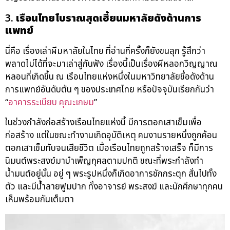
3.
เรือนไทยโบราณสุดเฮี้ยนมหาลัยดังด้านการ
แพทย์
นี่คือ เรื่องเล่าผีมหาลัยในไทย ที่อ่านกี่ครั้งก็ยังขนลุก รู้สึกว่า
พลาดไม่ได้ที่จะมาเล่าสู่กันฟัง เรื่องนี้เป็นเรื่องผีหลอกวิญญาณ
หลอนที่เกิดขึ้น ณ เรือนไทยแห่งหนึ่งในมหาวิทยาลัยชื่อดังด้าน
การแพทย์อันดับต้น ๆ ของประเทศไทย หรือปัจจุบันเรียกกันว่า
“
อาคารระเบียบ คุณะเกษม
”
ในช่วงกำลังก่อสร้างเรือนไทยแห่งนี้ มีการตอกเสาเข็มเพื่อ
ก่อสร้าง แต่ในขณะทำงานเกิดอุบัติเหตุ คนงานรายหนึ่งถูกค้อน
ตอกเสาเข็มทับจนเสียชีวิต เมื่อเรือนไทยถูกสร้างเสร็จ ก็มีการ
นิมนต์พระสงฆ์มาบำเพ็ญกุศลตามปกติ ขณะที่พระกำลังทำ
น้ำมนต์อยู่นั้น อยู่ ๆ พระรูปหนึ่งก็เกิดอาการชักกระตุก สั่นไปทั้ง
ตัว และมีน้ำลายฟูมปาก ทั้งอาจารย์ พระสงฆ์ และนักศึกษาทุกคน
เห็นพร้อมกันเต็มตา