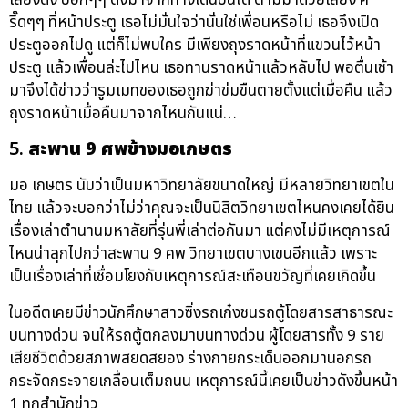
รี๊ดๆๆ ที่หน้าประตู เธอไม่มั่นใจว่านั่นใช่เพื่อนหรือไม่ เธอจึงเปิด
ประตูออกไปดู แต่ก็ไม่พบใคร มีเพียงถุงราดหน้าที่แขวนไว้หน้า
ประตู แล้วเพื่อนล่ะไปไหน เธอทานราดหน้าแล้วหลับไป พอตื่นเช้า
มาจึงได้ข่าวว่ารูมเมทของเธอถูกฆ่าข่มขืนตายตั้งแต่เมื่อคืน แล้ว
ถุงราดหน้าเมื่อคืนมาจากไหนกันแน่…
5.
สะพาน 9 ศพข้างมอเกษตร
มอ เกษตร นับว่าเป็นมหาวิทยาลัยขนาดใหญ่ มีหลายวิทยาเขตใน
ไทย แล้วจะบอกว่าไม่ว่าคุณจะเป็นนิสิตวิทยาเขตไหนคงเคยได้ยิน
เรื่องเล่าตำนานมหาลัยที่รุ่นพี่เล่าต่อกันมา แต่คงไม่มีเหตุการณ์
ไหนน่าลุกไปกว่าสะพาน 9 ศพ วิทยาเขตบางเขนอีกแล้ว เพราะ
เป็นเรื่องเล่าที่เชื่อมโยงกับเหตุการณ์สะเทือนขวัญที่เคยเกิดขึ้น
ในอดีตเคยมีข่าวนักศึกษาสาวซิ่งรถเก๋งชนรถตู้โดยสารสาธารณะ
บนทางด่วน จนให้รถตู้ตกลงมาบนทางด่วน ผู้โดยสารทั้ง 9 ราย
เสียชีวิตด้วยสภาพสยดสยอง ร่างกายกระเด็นออกมานอกรถ
กระจัดกระจายเกลื่อนเต็มถนน เหตุการณ์นี้เคยเป็นข่าวดังขึ้นหน้า
1 ทุกสำนักข่าว