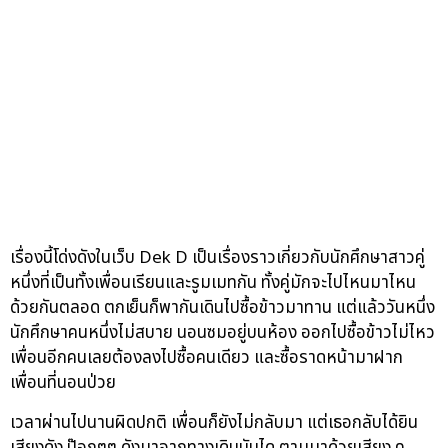
เรื่องนี้โด่งดังในเว็บ Dek D เป็นเรื่องราวเกี่ยวกับนักศึกษาสาวคู่
หนึ่งที่เป็นทั้งเพื่อนเรียนและรูมเมทกัน ทั้งคู่มักจะไปไหนมาไหน
ด้วยกันตลอด ตกเย็นก็พากันเดินไปซื้อข้าวมาทาน แต่แล้ววันหนึ่ง
นักศึกษาคนหนึ่งไม่สบาย นอนซมอยู่บนห้อง ออกไปซื้อข้าวไม่ไหว
เพื่อนอีกคนเลยต้องลงไปซื้อคนเดียว และซื้อราดหน้ามาฝาก
เพื่อนที่นอนป่วย
เวลาผ่านไปนานผิดปกติ เพื่อนก็ยังไม่กลับมา แต่เธอกลับได้ยิน
เสียงดัง ป๊อกๆๆ ดังมาจากทางเดินบันได ตามมาด้วยเสียง ค