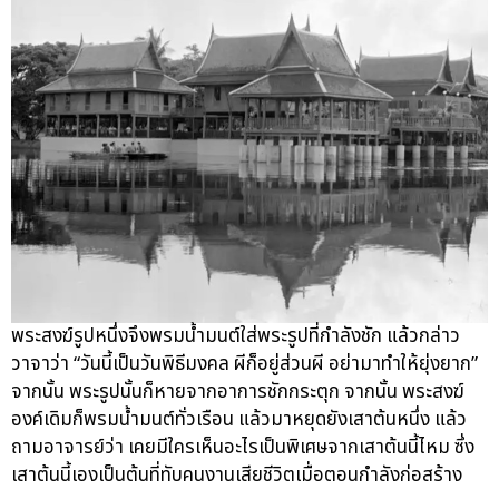
พระสงฆ์รูปหนึ่งจึงพรมน้ำมนต์ใส่พระรูปที่กำลังชัก แล้วกล่าว
วาจาว่า “วันนี้เป็นวันพิธีมงคล ผีก็อยู่ส่วนผี อย่ามาทำให้ยุ่งยาก”
จากนั้น พระรูปนั้นก็หายจากอาการชักกระตุก จากนั้น พระสงฆ์
องค์เดิมก็พรมน้ำมนต์ทั่วเรือน แล้วมาหยุดยังเสาต้นหนึ่ง แล้ว
ถามอาจารย์ว่า เคยมีใครเห็นอะไรเป็นพิเศษจากเสาต้นนี้ไหม ซึ่ง
เสาต้นนี้เองเป็นต้นที่ทับคนงานเสียชีวิตเมื่อตอนกำลังก่อสร้าง