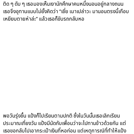
ติด ๆ ดับ ๆ เธอมองเห็นเงานักศึกษาคนหนึ่งนอนอยู่กลางถนน
เธอจึงอุทานแบบไม่ยั้งคิดว่า “เชี่ย เมาเปล่าวะ มานอนตรงนี้เกือบ
เหยียบตายห่าล่ะ” แล้วเธอก็ขับรถกลับหอ
พอวันรุ่งขึ้น แป้งก็ไปเรียนตามปกติ ซึ่งในวันนั้นเธอเลิกเรียน
ประมาณเที่ยงวัน แป้งมีนัดกับเพื่อนว่าจะไปทานข้าวด้วยกัน แต่
เธอขอกลับไปเอากระเป๋าเงินที่หอก่อน แต่เหตุการณ์ที่ทำให้แป้ง