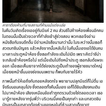
คาถาต้องห้ามที่บางสถานที่ห้ามแม้แต่จะเอ่ย
ในคืนวันเกิดเรื่องเออยู่กับบีแค่ 2 คน ส่วนซีไปค้างห้องเพื่อนอีกคน
ในตอนนั้นเป็นช่วงเวลาที่กำลังเข้าสู่ช่วงสอบ พวกเธอจึงอ่าน
หนังสือกันจนดึกดื่น บีอ่านหนังสือนานกว่านั้น ในระหว่างนั้นเธอก็
สวดบทชินบัญชร แล้วหลังจากนั้นหลับไป ในคืนนั้นเองเอได้ยินคน
มาเคาะประตูหน้าห้อง ซึ่งเธอกำลังจะเดินไปเปิด เพราะคิดว่าซีน่า
จะกลับเข้าห้องหรือไม่ แต่เมื่อเดินไปถึงหน้าประตู เธอกลับต้อผงะ
ออก เมื่อเธอเห็นเงาจากใต้ช่องประตูเป็นเท้าของผู้ชายขนาดใหญ่
เมื่อเงยหน้าขึ้นมองช่องบนเพดาน ก็พบกับชายไร้หัว
ภาพนั้นทำให้เอถึงกับถอยหลังตกใจ พยายามปลุกบีแต่ก็ไม่ตื่น เอ
จึงรีบนอนคลุมโปง ซึ่งตลอดทั้งคืนนั้นเอง เอก็ได้ยินเสียงคนเดิน
ไปมาหน้าห้อง เสียงเหมือนข้อเท้าถูกตรวนด้วยโซ่ตลอดเวลา เธอ
มารู้ภายหลังจากรุ่นพี่ว่า บริเวณนี้เคยเป็นคุกเก่า และบทสวดชิน
บัญชรเป็นบทสวดต้องห้ามของหอในที่ห้ามสวดเด็ดขาด!