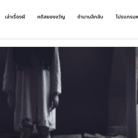
เล่าเรื่องผี
คดีสยองขวัญ
ตำนานลึกลับ
โปรแกรมห