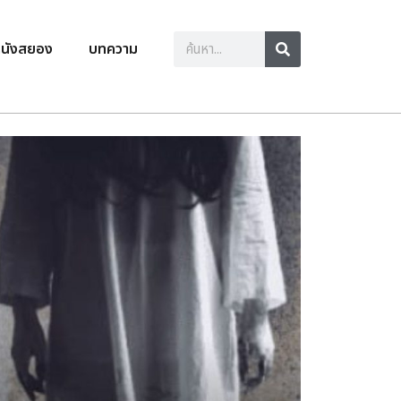
นังสยอง
บทความ