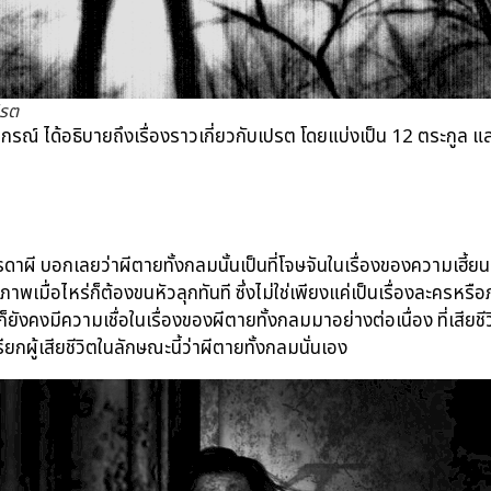
ปรต
ปกรณ์ ได้อธิบายถึงเรื่องราวเกี่ยวกับเปรต โดยแบ่งเป็น 12 ตระกูล แ
ี บอกเลยว่าผีตายทั้งกลมนั้นเป็นที่โจษจันในเรื่องของความเฮี้ยนมา
มื่อไหร่ก็ต้องขนหัวลุกทันที ซึ่งไม่ใช่เพียงแค่เป็นเรื่องละครหรือภ
งคงมีความเชื่อในเรื่องของผีตายทั้งกลมมาอย่างต่อเนื่อง ที่เสียชีว
กผู้เสียชีวิตในลักษณะนี้ว่าผีตายทั้งกลมนั่นเอง