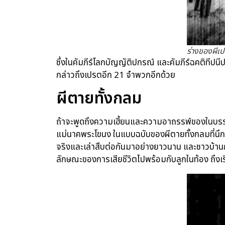
ร่างของผีเ
ซึ่งในคัมภีร์โลกบัญญัติปกรณ์ และคัมภีร์ฉคติทีปนี
กล่าวถึงเปรตอีก 21 จำพวกอีกด้วย
ผีตายทั้งกลม
ถ้าจะพูดถึงความเฮี้ยนและความอาถรรพ์ของในบรรดาผ
แม่นาคพระโขนง ในแบบฉบับของผีตายทั้งกลมที่นึกภาพเ
จริงและเล่าสืบต่อกันมาอย่างยาวนาน และชาวบ้านก็ยั
ลักษณะของการเสียชีวิตไปพร้อมกับลูกในท้อง ถึงเรีย