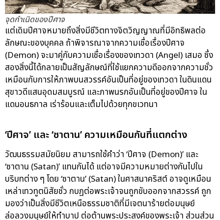
จุดกำเนิดของปีศาจ
แต่เดิมปีศาจหมายถึงสิ่งมีชีวิตทางจิตวิญญาณที่มีอิทธิพลต่อ
ลักษณะของบุคคล ถ้าพิจารณาจากความเชื่อเรื่องปีศาจ
(Demon) จะมาคู่กับความเชื่อเรื่องของเทวดา (Angel) เสมอ ซึ่ง
สองสิ่งนี้ได้กลายเป็นสัญลักษณ์ที่ใช้แยกความดีออกจากความชั่ว
เหมือนกับการให้ภาพบนสวรรค์อันเป็นที่อยู่ของเทวดา ในดินแดน
สุขาวดีแสนอุดมสมบูรณ์ และภาพนรกอันเป็นที่อยู่ของปีศาจ ใน
แดนอนธกาล เร่าร้อนและเต็มไปด้วยทุกขเวทนา
‘ปีศาจ’ และ ‘ซาตาน’ ความเหมือนกันที่แตกต่าง
วัฒนธรรมสมัยนิยม สามารถใช้คำว่า ‘ปีศาจ (Demon)’ และ
‘ซาตาน (Satan)’ แทนกันได้ แต่อาจมีความหมายต่างกันไปใน
บริบทต่าง ๆ โดย ‘ซาตาน’ (Satan) ในศาสนาคริสต์ อาจดูเหมือน
เหล่าเทวทูตนิสัยชั่ว กบฏต่อพระเจ้าจนถูกขับออกจากสวรรค์ ถูก
มองว่าเป็นสิ่งมีชีวิตเหนือธรรมชาติที่มีเจตนาร้ายต่อมนุษย์
ล่อลวงมนุษย์ให้ทำบาป ต่อต้านพระประสงค์ของพระเจ้า ส่วนส่วน