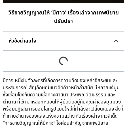
วิธีขายวิญญาณให้ ‘ปีศาจ’ เรื่องเล่าจากเทพนิยาย
ปรัมปรา
หัวข้อน่าสนใจ
ปีศาจ หนึ่งในตัวละครที่เกิดการความคิดของเหล่าอิสระชนและ
ประสบการณ์ สัญลักษณ์แนวคิดก้าวหน้าล้ำสมัย มีหลายแง่มุม
ซึ่งเชื่อมโยงกับความเชื่อทางศาสนา ประเพณีวัฒนธรรม และ
ตำนาน ที่เข้ามาหลอกหลอนให้ผู้ยึดติดอยู่กับคุณค่าของมุมมอง
พร้อมปฏิเสธการยอมโลกรูปแบบใหม่ที่กำลังจะเปลี่ยนแปลง สิ่งที่
ท้าทายอำนาจของแสงแห่งความสว่าง กับเรื่องเล่าจากวลีเด็ด
“การขายวิญญาณให้ปีศาจ” ไอค่อนสำคัญจากเทพนิยาย