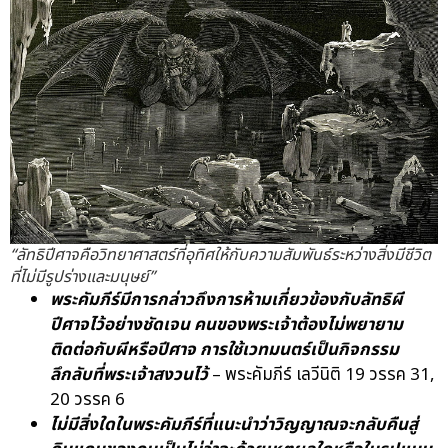
“ลัทธิปีศาจคือวิทยาศาสตร์ที่อุทิศให้กับความสัมพันธ์ระหว่างสิ่งมีชีวิต
ที่ไม่มีรูปร่างและมนุษย์”
พระคัมภีร์มีการกล่าวถึงการห้ามเกี่ยวข้องกับลัทธิผี
ปีศาจไว้อย่างชัดเจน คนของพระเจ้าต้องไม่พยายาม
ติดต่อกับผีหรือปีศาจ การใช้เวทมนตร์เป็นกิจกรรม
ลึกลับที่พระเจ้าสงวนไว้
– พระคัมภีร์ เลวีนิติ 19 วรรค 31,
20 วรรค 6
ไม่มีสิ่งใดในพระคัมภีร์ที่แนะนำว่าวิญญาณจะกลับคืนสู่