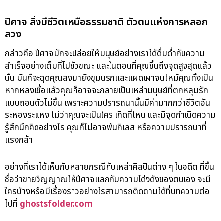
ปีศาจ สิ่งมีชีวิตเหนือธรรมชาติ ตัวตนแห่งการหลอก
ลวง
กล่าวคือ ปีศาจมักจะปล่อยให้มนุษย์อย่างเราได้ดื่มด่ำกับความ
สำเร็จอย่างเต็มที่ไปชั่วขณะ และในตอนที่คุณขึ้นถึงจุดสูงสุดแล้ว
นั้น มันก็จะฉุดคุณลงมายังขุมนรกและแผดเผาจนไหม้คุณทั้งเป็น
หากหลงเชื่อแล้วคุณก็อาจจะกลายเป็นเหล่ามนุษย์ที่ตกหลุมรัก
แบบถอนตัวไม่ขึ้น เพราะความปรารถนานั้นมีค่ามากกว่าชีวิตอัน
ระหองระแหง ไม่ว่าคุณจะเป็นใคร เกิดที่ไหน และมีจุดกำเนิดความ
รู้สึกนึกคิดอย่างไร คุณก็ไม่อาจพ้นกิเลส หรือความปรารถนาที่
แรงกล้า
อย่างที่เราได้เห็นกับหลายกรณีกับเหล่าศิลปินต่าง ๆ ในอดีต ที่ขึ้น
ชื่อว่าขายวิญญาณให้ปีศาจแลกกับความโด่งดังของตนเอง จะมี
ใครบ้างหรือมีเรื่องราวอย่างไรสามารถติดตามได้ที่บทความต่อ
ไปที่
ghostsfolder.com