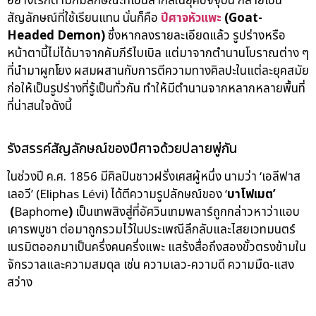
อย่างไรก็ตามก็มีลักษณะที่เป็นสากลในยุคปัจจุบัน กลายเป็น
สัญลักษณ์ที่ใช้เรียนแทน นั่นก็คือ
ปีศาจหัวแพะ
(Goat-
Headed Demon)
ซึ่งหากลงรายละเอียดแล้ว รูปร่างหรือ
หน้าตานี้ไม่ได้มาจากคัมภีร์ไบเบิล แต่มาจากตำนานโบราณต่าง ๆ
ที่นำมาผูกโยง ผสมผสานกับการตีความทางศิลปะในแต่ละยุคสมัย
ก่อให้เป็นรูปร่างที่รู้เป็นทั่วกัน ทำให้มีตำนานจากหลากหลายพื้นที่
ที่น่าสนใจดังนี้
รังสรรค์สัญลักษณ์ของปีศาจด้วยปลายพู่กัน
ในช่วงปี ค.ศ. 1856 มีศิลปินชาวฝรั่งเศสผู้หนึ่ง นามว่า ‘เอลีฟาส
เลอวี’ (Eliphas Lévi) ได้ตีความรูปลักษณ์ของ ‘
บาโฟเมต’
(
Baphome
)
เป็นเทพสิงสู่ที่อัศวินเทมพลาร์ถูกกล่าวหาว่าแอบ
เคารพบูชา ต่อมาถูกรวมไว้ในประเพณีลึกลับและไสยเวทมนตร์
เนรมิตออกมาเป็นครึ่งคนครึ่งแพะ แสร้งสื่อถึงสองขั้วตรงข้ามใน
จักรวาลและความสมดุล เช่น ความเลว-ความดี ความมืด-แสง
สว่าง