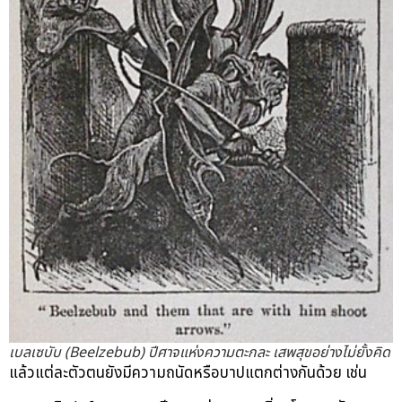
เบลเซบับ (Beelzebub) ปีศาจแห่งความตะกละ เสพสุขอย่างไม่ยั้งคิด
แล้วแต่ละตัวตนยังมีความถนัดหรือบาปแตกต่างกันด้วย เช่น