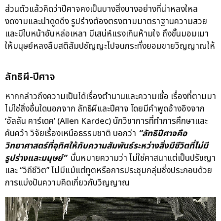
ส่วนตัวแล้วคิดว่าปีศาจคงเป็นบางสิ่งบางอย่างที่น่าหลงใหล
งดงามและน่าดูดดึง รูปร่างต้องตรงตามมาตราฐานความสวย
และมีใบหน้าอันหล่อเหลา มีเสน่ห์แรงเกินห้ามใจ ถึงขั้นมอมเมา
ให้มนุษย์หลงลืมสติสัมปชัญญะไปจนกระทั่งยอมขายวิญญาณให้
ลัทธิผี-ปีศาจ
หากกล่าวถึงความเป็นได้เรื่องตำนานและความเชื่อ เรื่องที่ตามมา
ไม่ใช่สิ่งอื่นใดนอกจาก ลัทธิผีและปีศาจ โดยมีคำพูดอ้างอิงจาก
‘อัลลัน คาร์เดค’ (Allen Kardec) นักวิชาการที่ทำการศึกษาและ
ค้นคว้า วิจัยเรื่องเหนือธรรมชาติ บอกว่า
“ลัทธิปีศาจคือ
วิทยาศาสตร์ที่อุทิศให้กับความสัมพันธ์ระหว่างสิ่งมีชีวิตที่ไม่มี
รูปร่างและมนุษย์”
นั่นหมายความว่า ไม่ใช่ศาสนาแต่เป็นปรัชญา
และ “วิถีชีวิต” ไม่มีแม้แต่ทูตหรือการประชุมกลุ่มซึ่งประกอบด้วย
การแบ่งปันความคิดเกี่ยวกับวิญญาณ