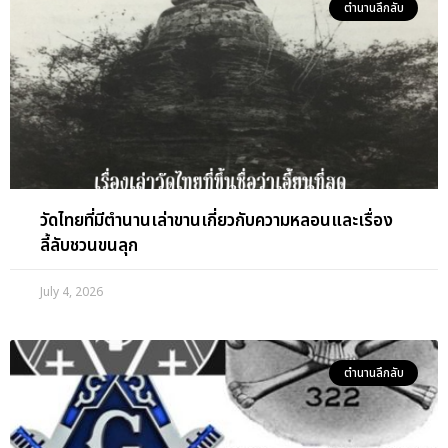
ตำนานลึกลับ
วัดไทยที่มีตำนานเล่าขานเกี่ยวกับความหลอนและเรื่อง
ลี้ลับชวนขนลุก
July 4, 2026
ตำนานลึกลับ