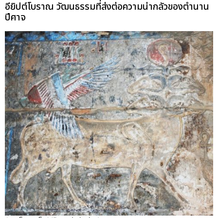
อียิปต์โบราณ วัฒนธรรมที่ส่งต่อความน่ากลัวของตำนาน
ปีศาจ