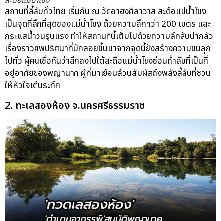
สะดือแม่น้ำโขง
สถานที่ลี้ลับทั่วไทย เริ่มกัน ณ วัดอาฮงศิลาวาส สะดือแม่น้ำโขง
เป็นจุดที่ลึกที่สุดของแม่น้ำโขง ด้วยความลึกกว่า 200 เมตร และ
กระแสน้ำวนรุนแรง ทำให้สถานที่นี้เต็มไปด้วยความลึกลับน่ากลัว
เรื่องราวศพปริศนาที่มักลอยขึ้นมาจากจุดนี้ยังสร้างความขนลุก
ไปทั่ว ผู้คนเชื่อกันว่าลึกลงไปใต้สะดือแม่น้ำโขงซ่อนถ้ำลับที่เป็นที่
อยู่อาศัยของพญานาค ผู้ที่มาเยือนล้วนสัมผัสถึงพลังลี้ลับที่ชวน
ให้หัวใจเต้นระทึก
2. ทะเลสองห้อง จ.นครศรีธรรมราช