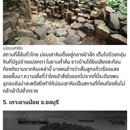
ม่อนเสาหิน
สถานที่ลี้ลับทั่วไทย ม่อนเสาหินตั้งอยู่กลางป่าลึก เต็มไปด้วยกลุ่ม
หินที่มีรูปร่างแปลกตา ในยามค่ำคืน ชาวบ้านได้ยินเสียงสะท้อน
ก้องกังวานจากหินเหล่านี้ บางคนอ้างว่าเห็นลูกแก้วเรืองแสง
ลอยขึ้นมา ความเชื่อที่ว่าใครนำสิ่งใดออกไปจากที่นี่จะต้องพบ
จุดจบอันน่าสะพรึงยิ่งทำให้ม่อนเสาหินเป็นสถานที่ที่คนท้องถิ่นไม่
กล้าเข้าไปย่ำกราย
5. เกาะขามน้อย จ.ชลบุรี