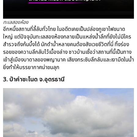
ทะเลสองห้อง
อีกหนึ่งสถานที่ลี้ลับทั่วไทย ในอดีตเคยเป็นปล่องภูเขาไฟขนาด
ใหญ่ แต่ปัจจุบันทะเลสองห้องกลายเป็นแหล่งน้ำลึกที่ยังไม่มีใคร
สำรวจถึงก้นบึ้งได้ นักดำน้ำหลายคนต้องสังเวยชีวิตที่นี่ ทิ้งร่อง
รอยของความลึกลับไว้เบื้องล่าง ชาวบ้านเชื่อว่าสถานที่นี้เป็นทาง
เข้าสู่เมืองบาดาลของพญานาค เสียงกระซิบลึกลับและเงามืดในน้ำ
ยิ่งทำให้บรรยากาศน่าขนลุก
3. ป่าคำชะโนด จ.อุดรธานี