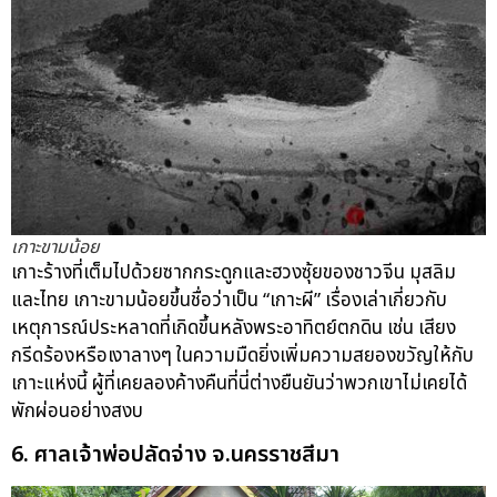
เกาะขามน้อย
เกาะร้างที่เต็มไปด้วยซากกระดูกและฮวงซุ้ยของชาวจีน มุสลิม
และไทย เกาะขามน้อยขึ้นชื่อว่าเป็น “เกาะผี” เรื่องเล่าเกี่ยวกับ
เหตุการณ์ประหลาดที่เกิดขึ้นหลังพระอาทิตย์ตกดิน เช่น เสียง
กรีดร้องหรือเงาลางๆ ในความมืดยิ่งเพิ่มความสยองขวัญให้กับ
เกาะแห่งนี้ ผู้ที่เคยลองค้างคืนที่นี่ต่างยืนยันว่าพวกเขาไม่เคยได้
พักผ่อนอย่างสงบ
6. ศาลเจ้าพ่อปลัดจ่าง จ.นครราชสีมา