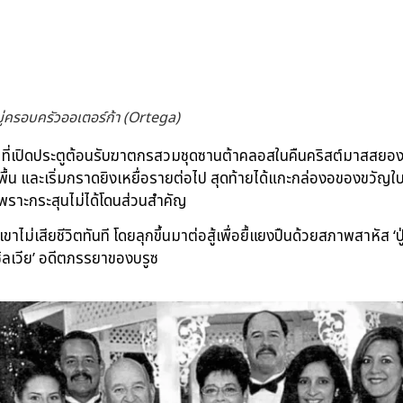
ู่ครอบครัวออเตอร์ก้า (Ortega)
 ที่เปิดประตูต้อนรับฆาตกรสวมชุดซานต้าคลอสในคืนคริสต์มาสสยอง ที่
ื้น และเริ่มกราดยิงเหยื่อรายต่อไป สุดท้ายได้แกะกล่องอของขวัญใบ
ดเพราะกระสุนไม่ได้โดนส่วนสำคัญ
ไม่เสียชีวิตทันที โดยลุกขึ้นมาต่อสู้เพื่อยื้แยงปืนด้วยสภาพสาหัส ‘ปู่
 ‘ซิลเวีย’ อดีตภรรยาของบรูซ