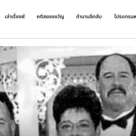
เล่าเรื่องผี
คดีสยองขวัญ
ตำนานลึกลับ
โปรแกรมห