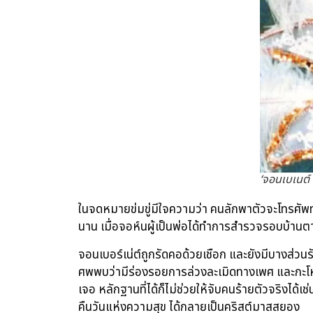
‘จอนเบเนต์ 
ในจดหมายข่มขู่มีใจความว่า คนลักพาตัวจะโทรศัพท์ต
นาน เมื่อจอห์นผู้เป็นพ่อได้ทำการสำรวจรอบบ้านตา
จอนเบอร์เน่ต์ถูกรัดคอด้วยเชือก และยังมีบางส่วนรัด
ศพพบว่ามีร่องรอยการล่วงละเมิดทางเพศ และกะโห
เจอ หลักฐานที่ได้ก็ไม่ช่วยให้จับคนร้ายตัวจริงไ
คืนวันแห่งความสุข ได้กลายเป็นคริสต์มาสสยอง