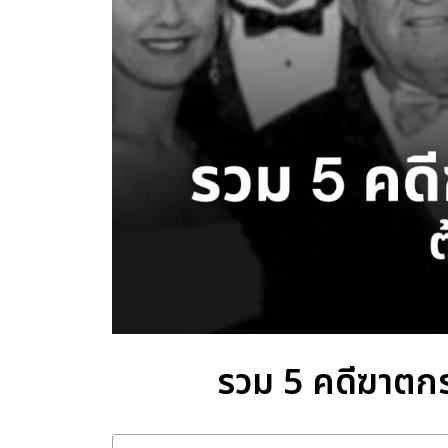
รวม 5 คดีฆาตก