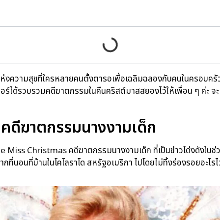
่งความสุขที่ใครหลายคนตั้งตารอเพื่อเฉลิมฉลองกับคนในครอบครัว 
ดอร์ได้รวบรวมคดีฆาตกรรมในคืนคริสต์มาสสยองไว้ให้เพื่อน ๆ ค่ะ จะ
 คดีฆาตกรรมนางงามเด็ก
tle Miss Christmas คดีฆาตกรรมนางงามเด็ก ที่เป็นข่าวโด่งดังในช
ากที่นอนที่บ้านในโคโลราโด สหรัฐอเมริกา ไปโดยไม่ทิ้งร่องรอยอะไรไว