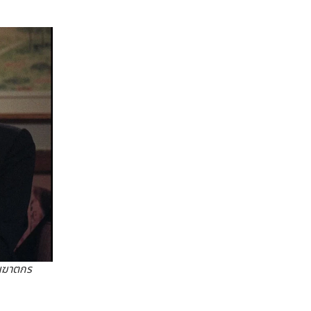
็นฆาตกร