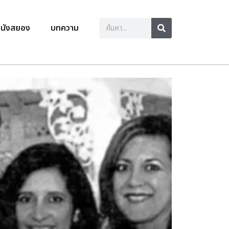
นังสยอง
บทความ