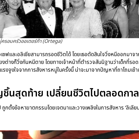
ู่ครอบครัวออเตอร์ก้า (Ortega)
โจเซฟและอลิเชียสามารถรอดชีวิตได้ โดยเธอตัดสินใจวิ่งหนีออกมาจา
ต่างก็วิ่งกันหนีตาย โดยทางเจ้าหน้าที่ตำรวจสันนิฐานว่าเด็กที่รอดมา
่งแรงจูงใจจากการสังหารหมู่ในครั้งนี้ น่าจะมาจากปัญหาที่ถาโถมเข
ิ้นสุดท้าย เปลี่ยนชีวิตไปตลอดกาล
ปี ถูกตั้งข้อหาฆาตกรรมโดยเจตนาและวางเพลิงในการสังหาร ‘ลิเลียน จาร์