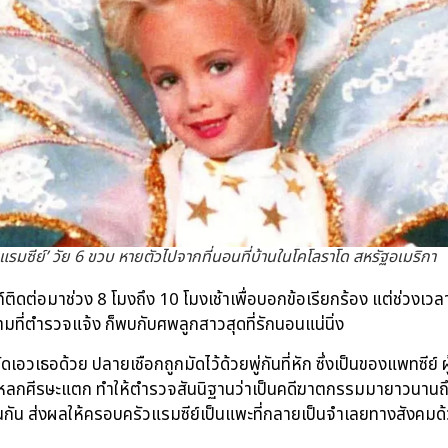
แรมซีย์’ วัย 6 ขวบ หายตัวไปจากที่นอนที่บ้านในโคโลราโด สหรัฐอเมริกา
ิดต่อมาช่วง 8 โมงถึง 10 โมงเช้าเพื่อบอกข้อเรียกร้อง แต่ช่วงเวลาด
มที่ตำรวจแจ้ง ก็พบกับศพลูกสาวสุดที่รักนอนแน่นิ่ง
เอวเธอด้วย ปลายเชือกถูกมัดไว้ด้วยพู่กันที่หัก ซึ่งเป็นของแพทซีย์ ผู
ลกศีรษะแตก ทำให้ตำรวจสันนิฐานว่าเป็นคดีฆาตกรรมมายาวนานถึง 2
ด้เช่นกัน ส่งผลให้ครอบครัวแรมซีย์เป็นแพะที่กลายเป็นจำเลยทางสังค