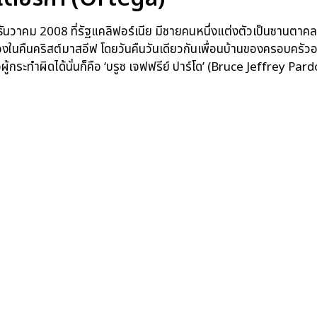
4 ธันวาคม 2008 ที่รัฐแคลิฟอร์เนีย มีชายคนหนึ่งแต่งตัวเป็นซาน
นคืนคริสต์มาสอีฟ โดยวันคืนวันเดียวกันเพื่อนบ้านของครอบครัวออเ
ัวผู้กระทำผิดได้นั่นก็คือ ‘บรูซ เจฟฟรีย์ ปาร์โด’ (Bruce Jeffrey P