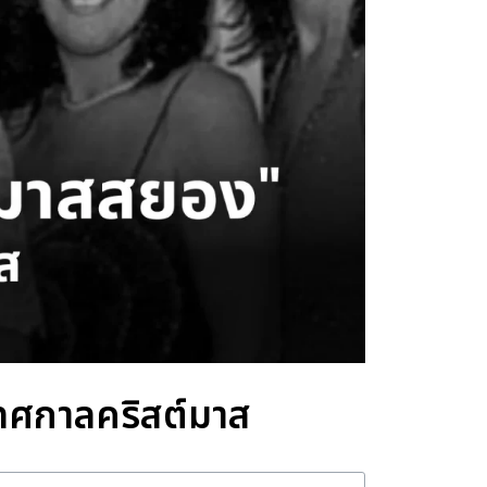
ทศกาลคริสต์มาส