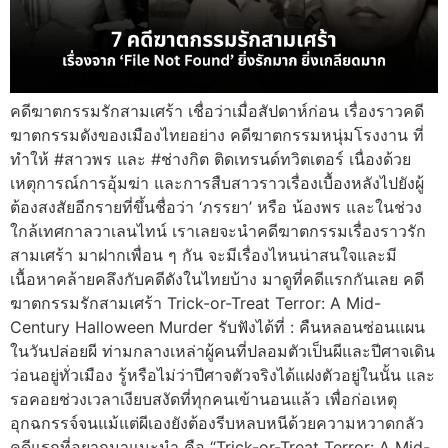
คดีฆาตกรรมรักสามเศร้า เชื่อว่าเมื่อสัปดาห์ก่อน เรื่องราวคดี
ฆาตกรรมดังของเมืองไทยอย่าง คดีฆาตกรรมหนุ่มโรงงาน ที่
ทำให้ #สาวพร และ #ช่างกิต ติดเทรนด์ทวิตเตอร์ เนื่องด้วย
เหตุการณ์การอุ้มฆ่า และการสืบสาวราวเรื่องเบื้องหลังไปยังผู้
ต้องสงสัยอีกรายที่ขึ้นชื่อว่า ‘ภรรยา’ หรือ น้องพร และในช่วง
ใกล้เทศกาลวาเลนไทน์ เราเลยจะนำคดีฆาตกรรมเรื่องราวรัก
สามเศร้า มาฝากเพื่อน ๆ กัน จะมีเรื่องไหนน่าสนใจและมี
เนื้อหาคล้ายคลึงกับคดีดังในไทยบ้าง มาดูที่คดีแรกกันเลย คดี
ฆาตกรรมรักสามเศร้า Trick-or-Treat Terror: A Mid-
Century Halloween Murder รับฟังได้ที่ : คืนหลอนซ่อนแผน
ในวันปล่อยผี ท่ามกลางเหล่าผู้คนที่ปลอมตัวเป็นผีและปีศาจเดิน
ว่อนอยู่ทั่วเมือง รู้หรือไม่ว่าปีศาจตัวจริงได้แฝงตัวอยู่ในนั้น และ
รอคอยช่วงเวลาเงียบสงัดที่ทุกคนเข้านอนแล้ว เพื่อก่อเหตุ
อุกฉกรรจ์จนแม้แต่ผีเองยังต้องรีบหลบหนีด้วยความหวาดกลัว
คดีแรกที่อยากมาแนะนำ คือ “Trick-or-Treat Terror: A Mid-