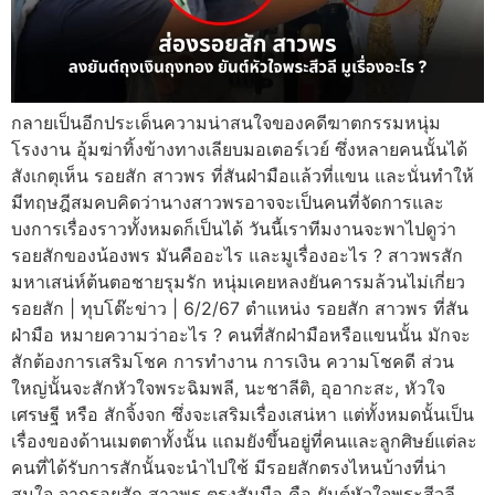
กลายเป็นอีกประเด็นความน่าสนใจของคดีฆาตกรรมหนุ่ม
โรงงาน อุ้มฆ่าทิ้งข้างทางเลียบมอเตอร์เวย์ ซึ่งหลายคนนั้นได้
สังเกตุเห็น รอยสัก สาวพร ที่สันฝ่ามือแล้วที่แขน และนั่นทำให้
มีทฤษฎีสมคบคิดว่านางสาวพรอาจจะเป็นคนที่จัดการและ
บงการเรื่องราวทั้งหมดก็เป็นได้ วันนี้เราทีมงานจะพาไปดูว่า
รอยสักของน้องพร มันคืออะไร และมูเรื่องอะไร ? สาวพรสัก
มหาเสน่ห์ต้นตอชายรุมรัก หนุ่มเคยหลงยันคารมล้วนไม่เกี่ยว
รอยสัก | ทุบโต๊ะข่าว | 6/2/67 ตำแหน่ง รอยสัก สาวพร ที่สัน
ฝ่ามือ หมายความว่าอะไร ? คนที่สักฝ่ามือหรือแขนนั้น มักจะ
สักต้องการเสริมโชค การทำงาน การเงิน ความโชคดี ส่วน
ใหญ่นั้นจะสักหัวใจพระฉิมพลี, นะชาลีติ, อุอากะสะ, หัวใจ
เศรษฐี หรือ สักจิ้งจก ซึ่งจะเสริมเรื่องเสน่หา แต่ทั้งหมดนั้นเป็น
เรื่องของด้านเมตตาทั้งนั้น แถมยังขึ้นอยู่ที่คนและลูกศิษย์แต่ละ
คนที่ได้รับการสักนั้นจะนำไปใช้ มีรอยสักตรงไหนบ้างที่น่า
สนใจ จากรอยสัก สาวพร ตรงสันมือ คือ ยันต์หัวใจพระสีวลี