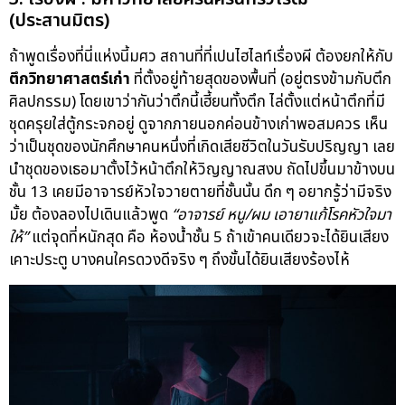
(ประสานมิตร)
ถ้าพูดเรื่องที่นี่แห่งนี้มศว สถานที่ที่เปนไฮไลท์เรื่องผี ต้องยกให้กับ
ตึกวิทยาศาสตร์เก่า
ที่ตั้งอยู่ท้ายสุดของพื้นที่ (อยู่ตรงข้ามกับตึก
ศิลปกรรม) โดยเขาว่ากันว่าตึกนี้เฮี้ยนทั้งตึก ไล่ตั้งแต่หน้าตึกที่มี
ชุดครุยใส่ตู้กระจกอยู่ ดูจากภายนอกค่อนข้างเก่าพอสมควร เห็น
ว่าเป็นชุดของนักศึกษาคนหนึ่งที่เกิดเสียชีวิตในวันรับปริญญา เลย
นำชุดของเธอมาตั้งไว้หน้าตึกให้วิญญาณสงบ ถัดไปขึ้นมาข้างบน
ชั้น 13 เคยมีอาจารย์หัวใจวายตายที่ชั้นนั้น ดึก ๆ อยากรู้ว่ามีจริง
มั้ย ต้องลองไปเดินแล้วพูด
“อาจารย์ หนู/ผม เอายาแก้โรคหัวใจมา
ให้”
แต่จุดที่หนักสุด คือ ห้องน้ำชั้น 5 ถ้าเข้าคนเดียวจะได้ยินเสียง
เคาะประตู บางคนใครดวงดีจริง ๆ ถึงขั้นได้ยินเสียงร้องไห้