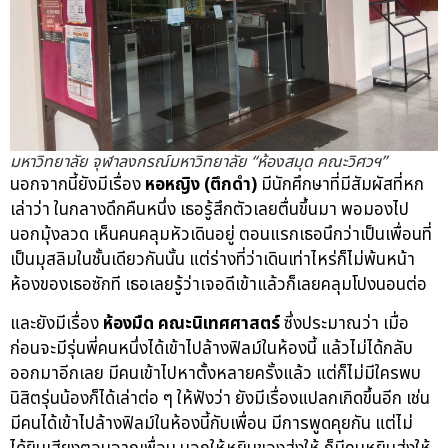
มหาวิทยาลัย จุฬาลงกรณ์มหาวิทยาลัย “ห้องสมุด คณะวิศวฯ”
นอกจากนี้ยังมีเรื่อง
หอหญิง (ตึกดำ)
มีนักศึกษาที่มีสัมผัสที่หก
เล่าว่า ในกลางดึกคืนหนึ่ง เธอรู้สึกตัวเลยตื่นขึ้นมา พอมองไป
นอกมุ้งลวด เห็นคนคลุมหัวเดินอยู่ ตอนแรกเธอนึกว่าเป็นเพื่อนที่
เป็นมุสลิมในชั้นเดียวกันนั้น แต่ร่างที่ว่าเดินเท่าไหร่ก็ไม่พ้นหน้า
ห้องของเธอซักที เธอเลยรู้ว่าเจอดีเข้าแล้วก็เลยคลุมโปงนอนต่อ
และยังมีเรื่อง
ห้องมืด คณะนิเทศศาสตร์
ซึ่งประมาณว่า เมื่อ
ก่อนจะมีรุ่นพี่คนหนึ่งได้เข้าไปล้างฟิลม์ในห้องนี้ แล้วไม่ได้กลับ
ออกมาอีกเลย มีคนเข้าไปหาตั้งหลายครั้งแล้ว แต่ก็ไม่มีใครพบ
นิสิตรุ่นน้องก็ได้เล่าต่อ ๆ ให้ฟังว่า ยังมีเรื่องแปลกเกิดขึ้นอีก เช่น
มีคนได้เข้าไปล้างฟิลม์ในห้องนี้กับเพื่อน มีการพูดคุยกัน แต่ไม่