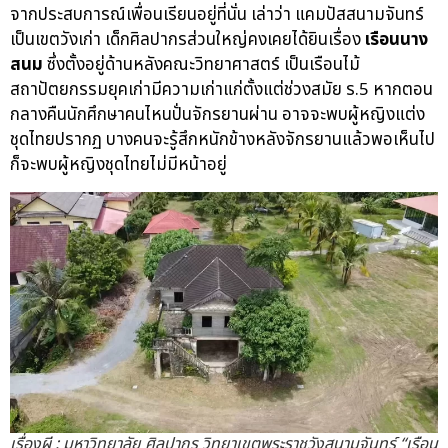
จากประสบการณ์เพื่อนเรียนอยู่ที่นั่น เล่าว่า แคมปัสสนามจันทร์
เป็นเขตวังเก่า เด็กศิลปากรส่วนใหญ่คงเคยได้ยินเรื่อง
เรือนนาง
สนม
ซึ่งตั้งอยู่ด้านหลังคณะวิทยาศาสตร์ เป็นเรือนไม้
สถาปัตยกรรมยุคเก่ามีความเก่าแก่ตั้งแต่ช่วงสมัย ร.5 หากตอน
กลางคืนนักศึกษาคนไหนปั่นจักรยานผ่าน อาจจะพบผู้หญิงแต่ง
ชุดไทยปรากฏ บางคนจะรู้สึกหนักข้างหลังจักรยานแล้วพอเห็นไป
ก็จะพบผู้หญิงชุดไทยไม่มีหน้าอยู่
เรื่องผี : มหาวิทยาลัย ศิลปากร วิทยาเขตพระราชวังสนามจันทร์ “เรือน