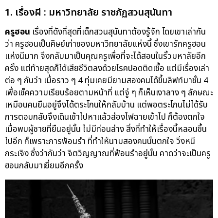
1. เรื่องผี : มหาวิทยาลัย ราชภัฏสวนสุนันทา
ครูฮอน
เรื่องที่ดังที่สุดที่เด็กสวนสุนันทาต้องรู้จัก โดยเขาเล่ากัน
ว่า ครูฮอนเป็นศิษย์เก่าของมหาวิทยาลัยแห่งนี้ ซึ่งเขารักครูฮอน
แห่งนีมาก จึงกลับมาเป็นคุณครูเพื่อที่จะได้สอนในรั้วมหาลัยอีก
ครั้ง แต่ท้ายสุดก็ได้เสียชีวิตลงด้วยโรคปอดติดเชื้อ แต่มีเรื่องเล่า
ต่อ ๆ กันว่า เมื่อราว ๆ 4 ทุ่มเคยมียามสองคนได้ขึ้นลิฟท์มาชั้น 4
เพื่อเช็คความเรียบร้อยตามหน้าที่ แต่จู่ ๆ ก็เห็นเงาลาง ๆ ลักษณะ
เหมือนคนยืนอยู่จึงได้ตระโกนให้กลับบ้าน แต่พอตระโกนไม่ได้รับ
การตอบกลับจึงเดินเข้าไปหาแล้วส่องไฟฉายเข้าไป ก็ต้องตกใจ
เมื่อพบผู้ชายที่ยืนอยู่นั้น ไม่มีท่อนล่าง สิ่งที่ทำให้เรื่องนี้หลอนขึ้น
ไปอีก ก็เพราะการฟ้อนรำ ที่ทำให้นามสองคนนั้นตกใจ วิ่งหนี
กระเจิง ซึ่งว่ากันว่า จิตวิญญาณที่ฟ้อนรำอยู่นั้น คาดว่าจะเป็นครู
ฮอนกลับมาเยี่ยมอีกครั้ง