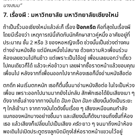
นางสนม”
7. เรื่องผี : มหาวิทยาลัย มหาวิทยาลัยเชียงใหม่
ถ้าเป็นรั้วมอเชียงใหม่แล้วล่ะก็ เรื่อง
ป๊อกครืด
คือที่สุดในเรื่องผี
โดยมีเรื่องว่า เหตุการณ์นี้เกิดกับนักศึกษาสาวคู่หนึ่ง อาศัยอยู่ที่
ประมาณ ชั้น 2 หรือ 3 ของหอหญิงเจ็ด ช่วงนั้นเป็นช่วงต่างคน
ต่างอ่านหนังสือ แต่มีคนหนึ่งไม่สบาย ด้วยความหิวเพื่อนร่วม
ห้องเลยชวนไปกินข้าว แต่เพราะเป็นไข้อยู่ เพื่อนเลยบอกว่าเดี๋ยว
ไปคนเดียวก็ได้ แล้วจะห่อข้าวมา เลยฝากซื้อราดหน้าแล้วขอบคุณ
เพื่อนไป หลังจากที่เพื่อนออกไปจากห้องเธอก็นั่งอ่านหนังสือต่อ
ตกดึก ฝนเริ่มตกหนัก เธอก็ตื่นขึ้นมาอ่านหนังสือต่อ ในใจเป็นห่วง
เพื่อน เพราะออกไปนานมากยังไม่กลับ สักพักเธอได้ยินเสียงเบา ๆ
ดังจากชั้นล่างจากทางบันได
ป๊อก
ป๊อก ป๊อก
เสียงนั้นดังเป็นระยะ
ๆ ใกล้เข้ามา จากทางบันไดดังขึ้นเรื่อย ๆ เสียงเหมือนคนกำลัง
แบกของหนักบางอย่างขึ้นมา และเสียงนั้นก็ดังมาจนถึงชั้นที่ห้อง
เธอ แล้วเสียงก็เปลี่ยนไปเป็นเสียง
ครืด
ยาว ๆ จนมาถึงหน้าห้อง
พอเดินไปเปิดประตูตรงลูกบิดมีถุงใส่ห่อราดหน้าแขวนไว้อยู่