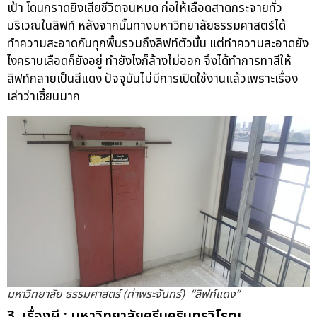
เป้า โดนกราดยิงเสียชีวิตจนหมด ก่อให้เลือดสาดกระจายทั่ว
บริเวณในลิฟท์ หลังจากนั้นทางมหาวิทยาลัยธรรมศาสตร์ได้
ทำความสะอาดกันทุกพื้นรวมถึงลิฟท์ตัวนั้น แต่ทำความสะอาดยัง
ไงคราบเลือดก็ยังอยู่ ทำยังไงก็ล้างไม่ออก จึงได้ทำการทาสีให้
ลิฟท์กลายเป็นสีแดง ปัจจุบันไม่มีการเปิดใช้งานแล้วเพราะเรื่อง
เล่าว่าเฮี้ยนมาก
มหาวิทยาลัย ธรรมศาสตร์ (ท่าพระจันทร์) “ลิฟท์แดง”
3. เรื่องผี : มหาวิทยาลัยศรีนครินทรวิโรฒ