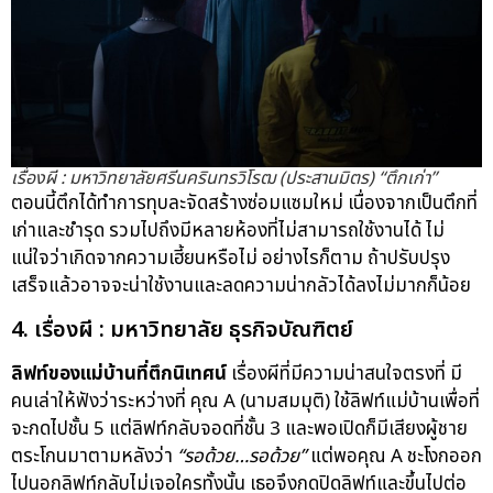
เรื่องผี : มหาวิทยาลัยศรีนครินทรวิโรฒ (ประสานมิตร) “ตึกเก่า”
ตอนนี้ตึกได้ทำการทุบละจัดสร้างซ่อมแซมใหม่ เนื่องจากเป็นตึกที่
เก่าและชำรุด รวมไปถึงมีหลายห้องที่ไม่สามารถใช้งานได้ ไม่
แน่ใจว่าเกิดจากความเฮี้ยนหรือไม่ อย่างไรก็ตาม ถ้าปรับปรุง
เสร็จแล้วอาจจะน่าใช้งานและลดความน่ากลัวได้ลงไม่มากก็น้อย
4. เรื่องผี : มหาวิทยาลัย ธุรกิจบัณฑิตย์
ลิฟท์ของแม่บ้านที่ตึกนิเทศน์
เรื่องผีที่มีความน่าสนใจตรงที่ มี
คนเล่าให้ฟังว่าระหว่างที่ คุณ A (นามสมมุติ) ใช้ลิฟท์แม่บ้านเพื่อที่
จะกดไปชั้น 5 แต่ลิฟท์กลับจอดที่ชั้น 3 และพอเปิดก็มีเสียงผู้ชาย
ตระโกนมาตามหลังว่า
“รอด้วย…รอด้วย”
แต่พอคุณ A ชะโงกออก
ไปนอกลิฟท์กลับไม่เจอใครทั้งนั้น เธอจึงกดปิดลิฟท์และขึ้นไปต่อ