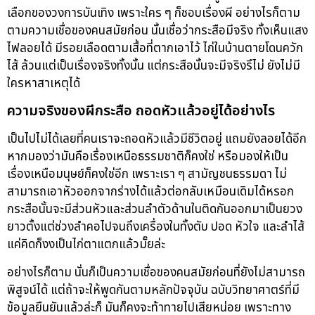
เลือกของวงการบันเทิง เพราะใคร ๆ ก็ชอบเรื่องผี อย่างไรก็ตาม
ตามความเชื่อของคนสมัยก่อน นั้นเชื่อว่ากระสือมีจริง ทั้งเห็นแสง
ไฟลอยได้ มีรอยเลือดตามเสื้อที่ตากเอาไว้ ไก่ในบ้านตายโดนควัก
ไส้ ล้วนแต่เป็นเรื่องจริงทั้งนั้น แต่กระสือนั้นจะมีจริงรึไม่ ยังไม่มี
ใครหาสาเหตุได้
ความจริงของผีกระสือ ถอดหัวแล้วอยู่ได้อย่างไร
เป็นไปไม่ได้เลยที่คนเราจะถอดหัวแล้วมีชีวิตอยู่ แถมยังลอยได้อีก
หากมองว่ามันคือเรื่องเหนือธรรมชาติก็คงใช่ หรือมองให้เป็น
เรื่องเหนือมนุษย์ก็คงใช่อีก เพราะเรา ๆ สามัญชนธรรมดา ไม่
สามารถเอาหัวออกจากร่างได้แล้วต่อกลับเหมือนเดิมได้หรอก
กระสือนั้นจะมีส่วนหัวและส่วนลำตัวด้านในติดกันออกมาเป็นยวง
ยาวตั้งแต่ช่วงลำคอไปจนถึงเครื่องในทั้งตับ ปอด หัวใจ และลำไส้
แค่คิดก็งงเป็นไก่ตาแตกแล้วมั๊ยล่ะ
อย่างไรก็ตาม นั่นก็เป็นความเชื่อของคนสมัยก่อนที่ยังไม่สามารถ
พิสูจน์ได้ แต่ถ้าจะให้พูดกันตามหลักปัจจุบัน ฉบับวิทยาศาตร์ที่มี
ข้อมูลยืนยันแล้วล่ะก็ มันก็คงจะท้าทายไปเสียหน่อย เพราะทาง