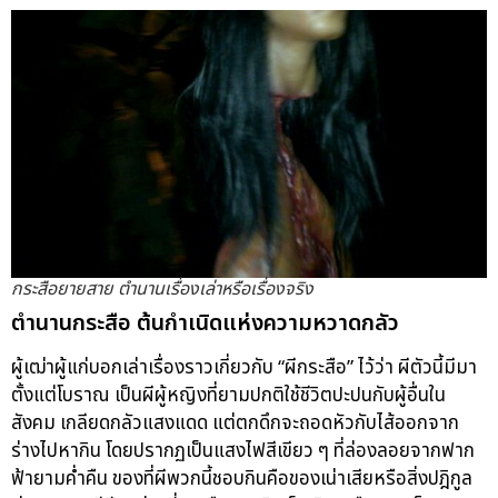
กระสือยายสาย ตำนานเรื่องเล่าหรือเรื่องจริง
ตำนานกระสือ ต้นกำเนิดแห่งความหวาดกลัว
ผู้เฒ่าผู้แก่บอกเล่าเรื่องราวเกี่ยวกับ “ผีกระสือ” ไว้ว่า ผีตัวนี้มีมา
ตั้งแต่โบราณ เป็นผีผู้หญิงที่ยามปกติใช้ชีวิตปะปนกับผู้อื่นใน
สังคม เกลียดกลัวแสงแดด แต่ตกดึกจะถอดหัวกับไส้ออกจาก
ร่างไปหากิน โดยปรากฏเป็นแสงไฟสีเขียว ๆ ที่ล่องลอยจากฟาก
ฟ้ายามค่ำคืน ของที่ผีพวกนี้ชอบกินคือของเน่าเสียหรือสิ่งปฎิกูล