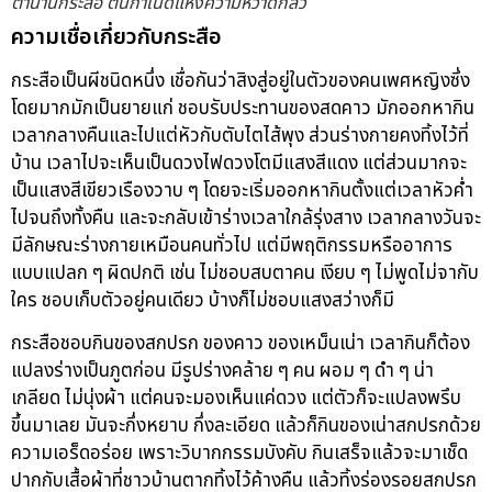
ตำนานกระสือ ต้นกำเนิดแห่งความหวาดกลัว
ความเชื่อเกี่ยวกับกระสือ
กระสือเป็นผีชนิดหนึ่ง เชื่อกันว่าสิงสู่อยู่ในตัวของคนเพศหญิงซึ่ง
โดยมากมักเป็นยายแก่ ชอบรับประทานของสดคาว มักออกหากิน
เวลากลางคืนและไปแต่หัวกับตับไตไส้พุง ส่วนร่างกายคงทิ้งไว้ที่
บ้าน เวลาไปจะเห็นเป็นดวงไฟดวงโตมีแสงสีแดง แต่ส่วนมากจะ
เป็นแสงสีเขียวเรืองวาบ ๆ โดยจะเริ่มออกหากินตั้งแต่เวลาหัวค่ำ
ไปจนถึงทั้งคืน และจะกลับเข้าร่างเวลาใกล้รุ่งสาง เวลากลางวันจะ
มีลักษณะร่างกายเหมือนคนทั่วไป แต่มีพฤติกรรมหรืออาการ
แบบแปลก ๆ ผิดปกติ เช่น ไม่ชอบสบตาคน เงียบ ๆ ไม่พูดไม่จากับ
ใคร ชอบเก็บตัวอยู่คนเดียว บ้างก็ไม่ชอบแสงสว่างก็มี
กระสือชอบกินของสกปรก ของคาว ของเหม็นเน่า เวลากินก็ต้อง
แปลงร่างเป็นภูตก่อน มีรูปร่างคล้าย ๆ คน ผอม ๆ ดำ ๆ น่า
เกลียด ไม่นุ่งผ้า แต่คนจะมองเห็นแค่ดวง แต่ตัวก็จะแปลงพรึบ
ขึ้นมาเลย มันจะกึ่งหยาบ กึ่งละเอียด แล้วก็กินของเน่าสกปรกด้วย
ความเอร็ดอร่อย เพราะวิบากกรรมบังคับ กินเสร็จแล้วจะมาเช็ด
ปากกับเสื้อผ้าที่ชาวบ้านตากทิ้งไว้ค้างคืน แล้วทิ้งร่องรอยสกปรก