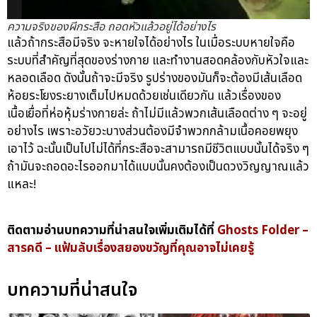
ความจริงของผีกระสือ ถอดหัวแล้วอยู่ได้อย่างไร
แล้วถ้ากระสือมีจริง จะหายใจได้อย่างไร ในเมื่อระบบหายใจคือ
ระบบที่สำคัญที่สุดของร่างกาย และทำงานสอดคล้องกับหัวใจและ
หลอดเลือด ดังนั้นถ้าจะมีจริง รูปร่างของมันก็จะต้องมีเส้นเลือด
ห้อยระโยงระยางเต็มไปหมดด้วยเช่นเดียวกัน แล้วเรื่องของ
เนื้อเยื่อที่ห่อหุ้มร่างกายล่ะ ถ้าไม่มีแล้วพวกเส้นเลือดต่าง ๆ จะอยู่
อย่างไร เพราะอวัยวะบางส่วนต้องมีจำพวกกล้ามเนื้อคอยพยุง
เอาไว้ ฉะนั้นเป็นไปไม่ได้ที่กระสือจะสามารถมีชีวิตแบบนั้นได้จริง ๆ
ถ้ามันจะถอดอะไรออกมาได้แบบนั้นคงต้องเป็นดวงวิญญาณแล้ว
แหละ!
juth88
juth88
สมัคร juth88
juth88 com
juth88 com
juth88 com
juth-88
juth 88
juth-88
juth 88
juth88 ทางเข้า
mgs888
mgs888.vip
mgs888 เข้าสู่ระบบ
mgs888 เข้าสู่ระบบ
mgs888 เครดิตฟรี
สูตรบาคาร่าใช้ได้จริง
สูตรบาคาร่าฟรี2024
สูตรบาคาร่าที่แม่นที่สุด
สูตรบาคาร่าฟรี2025 ai อัจฉริยะ ใช้ได้จริง แม่นยํา ที่สุด
สูตร baccarat
nova88
ติดตามอ่านบทความที่น่าสนใจเพิ่มเติมได้ที่
Ghosts Folder –
สารคดี – แฟ้มลับเรื่องสยองขวัญที่คุณอาจไม่เคยรู้
บทความที่น่าสนใจ