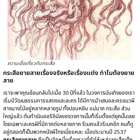
ความเชื่อเกี่ยวกับกระสือ
กระสือยายสายเรื่องจริงหรือเรื่องแต่ง ทำไมต้องยาย
สาย
เราจะพาคุณย้อนกลับไปเมื่อ 30 ปีที่แล้ว ในวงการบันเทิงของเรา
เริ่มมีวัฒนธรรมการแสดงและละคร ได้มีการนำเสนอละครแนวผี
สางนางไม้อยู่หลากหลายรูป ทั้งปอบหยิบ แม่นาค กระสือ ส่วน
ใหญ่แล้ว ต้นกำเนินออริจินัลของวงการนั้นก็เริ่มตั้งแต่ยุคนั้นเลย
โดยเฉพาะละครผีที่มีภาคต่อหลายภาค รีเมคแล้วรีเมคอีก คนก็ดู
อยู่ตลอดก็เป็นพวกหนังผีไทยเนี่ยแหละ เมื่อประมานปี 2537
กระสือยายสาย
ถือเป็นอีกหนึ่งเรื่องราวที่ทำให้เหล่าลูกเล็กเด็ก