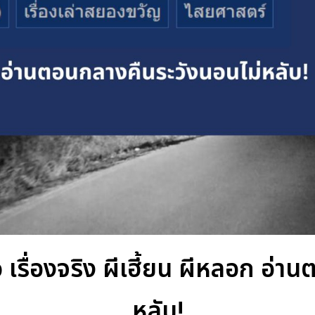
p เรื่องจริง ผีเฮี้ยน ผีหลอก อ่
หลับ!