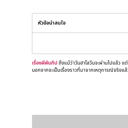
หัวข้อน่าสนใจ
เรื่องผีพันทิป
ถึงแม้ว่าวันฮาโลวีนจะผ่านไปแล้ว 
นอกจากจะเป็นเรื่องราวที่มาจากเหตุการณ์จริงแล้ว
casinovega
casinovega
casinovega.online
faw99
เครดิตฟรี
mgs888
juth88