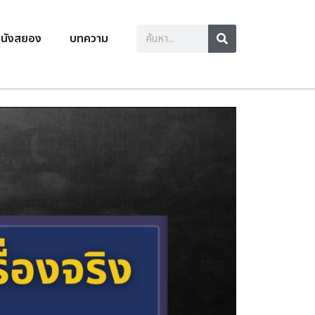
นังสยอง
บทความ