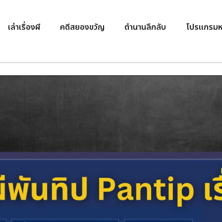
เล่าเรื่องผี
คดีสยองขวัญ
ตำนานลึกลับ
โปรแกรมห