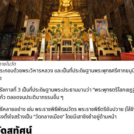
์ภายในวัด
ระกอบด้วยพระวิหารหลวง และเป็นที่ประดิษฐานพระพุทธศรีศากยมุนี 
ง
ัยรัชกาลที่ 3 เป็นที่ประดิษฐานพระประธานนามว่า “พระพุทธตรีโลกเชฎ
ตูแก้ว ตลอดจนประติมากรรมอื่น ๆ
ธีหลายอย่าง เช่น พระราชพิธีพัฒนวัตร พระราชพิธีตรียัมปวาย (โล้ชิง
ใจสร้างเป็น “วัดกลางเมือง” โดยมีเสาชิงช้าอยู่ด้านหน้า
ดสุทัศน์