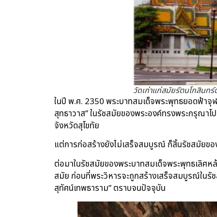
วัดเก่าแก่สมัยรัตนโกสินทร
ในปี พ.ศ. 2350 พระบาทสมเด็จพระพุทธยอดฟ้าจุฬาโ
สุทธาวาส” ในรัชสมัยของพระองค์ทรงพระกรุณาโปรด
จังหวัดสุโขทัย
แต่การก่อสร้างยังไม่เสร็จสมบูรณ์ ก็สิ้นรัชสมัยของ
ต่อมาในรัชสมัยของพระบาทสมเด็จพระพุทธเลิศหล้าน
สมัย ก่อนที่พระวิหารจะถูกสร้างเสร็จสมบูรณ์ในรั
สุทัศน์เทพธาราม” ตราบจนปัจจุบัน