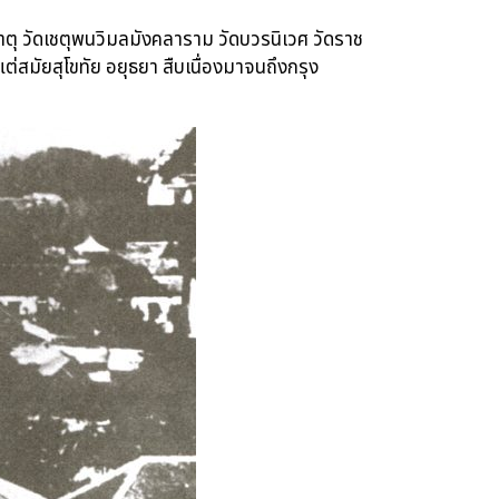
ตุ วัดเชตุพนวิมลมังคลาราม วัดบวรนิเวศ วัดราช
แต่สมัยสุโขทัย อยุธยา สืบเนื่องมาจนถึงกรุง