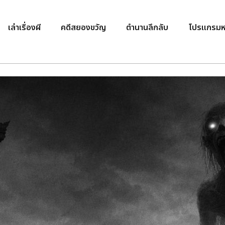
เล่าเรื่องผี
คดีสยองขวัญ
ตำนานลึกลับ
โปรแกรมห