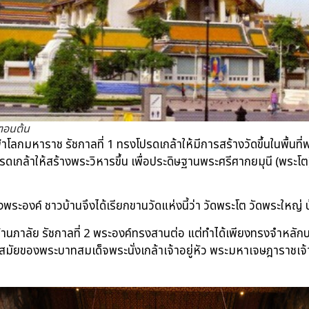
์ตอนต้น
ลกมหาราช รัชกาลที่ 1 ทรงโปรดเกล้าให้มีการสร้างวัดขึ้นในพื้นท
เกล้าให้สร้างพระวิหารขึ้น เพื่อประดิษฐานพระศรีศากยมุนี (พระโ
พระองค์ ชาวบ้านจึงได้เรียกขานวัดแห่งนี้ว่า วัดพระโต วัดพระใหญ่ บ้
ภาลัย รัชกาลที่ 2 พระองค์ทรงสานต่อ แต่ทำได้เพียงทรงจำหลักบาน
ชสมัยของพระบาทสมเด็จพระนั่งเกล้าเจ้าอยู่หัว พระมหาเจษฎาราชเจ้