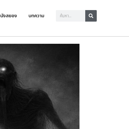
นังสยอง
บทความ