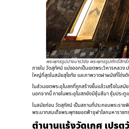
พระพุทธรูปปางมารวิชัย พระพุทธรูปศักดิ์สิทธิ
ภายใน วัดสุทัศน์ แบ่งออกเป็นเขตพระวิหารหลวง ป
ใหญ่ที่สุดในสมัยสุโขทัย และภาพวาดฝาผนังที่โด่งดั
ในส่วนเขตพระอุโบสถที่ถูกสร้างขึ้นแล้วเสร็จในสม
นอกจากนี้ ภายในพระอุโบสถยังมีซุ้มสีมา ซุ้มประ
ในสมัยก่อน วัดสุทัศน์ เป็นสถานที่ประกอบพระราชพิ
พระบาทสมเด็จพระพุทธยอดฟ้าจุฬาโลกมหาราชทรงตั้ง
ตำนานแร้งวัดเกศ เปรตวั