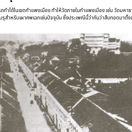
รถทำได้ในเขตกำแพงเมือง ทำให้วัดภายในกำแพงเมือง เช่น วัดมหาธา
มรุสำหรับเผาศพเฉกเช่นปัจจุบัน ซึ่งประเพณีนี้ว่ากันว่าสืบทอดมาตั้ง