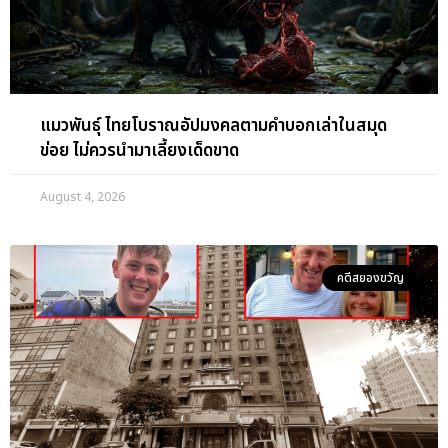
แมวพันธุ์ ไทยโบราณอัปมงคลตามคำบอกเล่าในสมุด
ข่อย ไม่ควรนำมาเลี้ยงเด็ดขาด
August 4, 2026
คดีสยองขวัญ