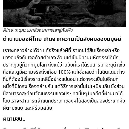
ผีไทย เหตุความกลัวจากการเล่าสู่กันฟัง
ตำนานของผีไทย เกิดจากความเป็นสังคมของนมุษย์
เราจะกล่าวอ้างได้ว่า แท้จริงแล้วผีที่เราเคยได้ยินเรื่องเล่าหรือ
บางคนถึงกับเจอด้วยตัวเอง ล้วนแต่เป็นนิทานมหัศจรรย์ที่มัก
ปรากฎอยู่ทั่วทุกมุมโลก ถึงแม้ว่าฉบับที่เราได้รับสารมาจะดูน่าเชื่อ
ถือและดูมีความจริงถึงเกือบ 100% แต่เชื่อเลยว่า ในดินแดนต่าง
ถิ่นก็ต้องมีเรื่องราวเหลีนี้อย่างแน่นอน แต่อาจจะเป็นในอีกบท
หนึ่งที่มีโครงเรื่องคล้ายกัน แต่วิธีการเล่านั่นไม่เหมือนกัน ซึ่งส่วน
นี้สามารถสะท้อนวัฒนธรรมของประเทศนั้นๆ ในอดีตที่ผ่านมาได้
โดยเราจะสามารถจำแนกประเภทของผีได้สองเป็นสองประเภทคือ
ผีตามขนบ และผีร่วมสมัย
ผีตามขนบ