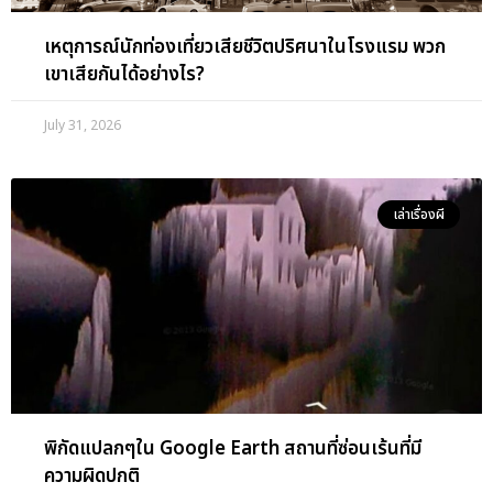
เหตุการณ์นักท่องเที่ยวเสียชีวิตปริศนาในโรงแรม พวก
เขาเสียกันได้อย่างไร?
July 31, 2026
เล่าเรื่องผี
พิกัดแปลกๆใน Google Earth สถานที่ซ่อนเร้นที่มี
ความผิดปกติ