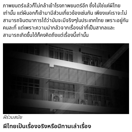
ภาพยนตร์แล้วก็ไม่กล้าเข้าโรงภาพยนตร์อีก ซึ่งไม่ใช่แค่ผีไทย
เท่านั้น แต่ผีนอกก็เข้ามามีส่วนเกี่ยวข้องเช่นกัน เพียงแค่เราจะไม่
สามารถจินตนาการได้ว่ามันจะมีจริงๆในประเทศไทย เพราะอยู่กัน
คนละที่ แต่เพราะความน่ากลัวจากเรื่องเล่าที่เป็นสากลและ
สามารถเกิดขึ้นได้ก็คงคิดถึงแต่เรื่องนี้เท่านั้น
ผีร่วมสมัย
ผีไทยเป็นเรื่องจริงหรือนิทานเล่าเรื่อง