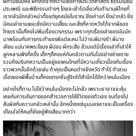
ผีตามขนบคือ ผีที่เกิดจากความเชื่อทางประวัติศาสตร์ ธรรมเนียน
ประเพณี และพิธีกรรมต่างๆ โดยจะเข้าไปเอี่ยวกับตำนานผีไทยที่
เรากลัวนักกลัวหน่าตั้งแต่ยุคสมัยโบราณ ยิ่งเก่าแก่ ยิ่งน่ากลัว ยิ่ง
มีคนเล่าขานเยอะยิ่งมีความเฮี้ยน และสิ่งที่คาดหวังได้จากผีของ
ไทยเรานั้นก็คงไม่พ้นเรื่องเวรกรรม เพราะทุกเรื่องเล่าของมันมัก
มาพร้อมกับการกระทำของผีแต่ละคน ไม่ว่าจะผีนางรำ ผีนาง
เคียน แม่นาคพระโขนง ผีปอบ ผีกระสือ ล้วนแต่มีเรื่องเล่าที่เล่าให้
ลูกหลานฟังกี่ครั้ง เด็กๆก็คงแห่กันกลัวตามกันไปอย่างง่ายดาย
รวมถึงบริบทความเป็นอยู่ของคนไทยที่มีความเกี่ยวเนื่องกับเรื่อง
ราวพวกนั้นอีกด้วยเช่น ถ้าคุณเป็นคนต่างจังหวัด ทำไร่ ทำสวน
เรื่องของผีพื้นบ้านก็คงแทรกซึมสู่จิตใต้สำนึกได้ดีกว่าคนในเมือง
อย่างไรก็ตาม ไม่ใช่ว่าคนในเมืองจะไม่กลัว เพราะเราอาจจะคุ้น
เคยกับการเดินทางออกสำรวจการใช้ชีวิตของตัวเอง จนต้องไป
สัมผัสกับความกลัวเหล่านั้น อีกหนึ่งงแง่มุมมองอาจจะเป็นเครื่อง
เตือนใจให้คนที่ยังอยู่ฟังเสียมากกว่า