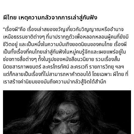
juth88
juth88
สมัคร juth88
juth88 com
juth88 com
juth88 com
juth-88
juth 88
juth-88
juth 88
juth88 ทางเข้า
mgs888
mgs888.vip
mgs888 เข้าสู่ระบบ
mgs888 เข้าสู่ระบบ
mgs888 เครดิตฟรี
สูตรบาคาร่าใช้ได้จริง
สูตรบาคาร่าฟรี2024
สูตรบาคาร่าที่แม่นที่สุด
สูตรบาคาร่าฟรี2025 ai อัจฉริยะ ใช้ได้จริง แม่นยํา ที่สุด
สูตร baccarat
nova88
ผีไทย เหตุความกลัวจากการเล่าสู่กันฟัง
“เรื่องผี”คือ เรื่องเล่าสยองขวัญเกี่ยวกับวิญญาณหรืออํานาจ
เหนือธรรมชาติต่างๆ ที่มาปรากฏตัวเพื่อหลอกหลอนผู้คนที่ยังมี
ชีวิตอยู่ และเป็นหนึ่งในความบันเทิงยอดนิยมของคนไทย เรื่องผี
เป็นทั้งเรื่องที่คนไทยเล่าสู่กันฟังในหมู่คนรู้จักและเผยแพร่อยู่ใน
ช่องทางสื่อต่างๆ ท้ังในรูปของหนังสือนวนิยาย รวมเรื่องสั้น
นิตยสารภาพยนตร์ ละครโทรทัศน์ ละครเวที รายการวิทยุ ฯลฯ
แต่ก็กลายเป็นเรื่องที่ไม่สามารถหาคำตอบได้ โดยเฉพาะ ผีไทย ที่
เราสร้างค่านิยมของมันถึงความน่ากลัวสู้จิตใต้สำนึก