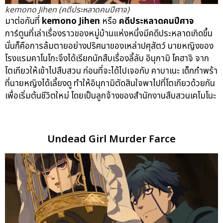
kemono Jihen (คดีประหลาดคนปีศาจ)
มาต่อกันที่
kemono Jihen
หรือ
คดีประหลาดคนปีศาจ
การ์ตูนที่เล่าเรื่องราวของหมู่บ้านแห่งหนึ่งมีคดีประหลาดเกิดขึ้น
นั่นก็คือการล้มตายอย่างปริศนาของเหล่าปศุสัตว์ นายหญิงของ
โรงแรมคาโนโกะจึงได้เรียกนักสืบเรื่องลี้ลับ อินุกามิ โคฮาจิ จาก
โตเกียวให้เข้าไปสืบสวน ก่อนที่จะได้ไปเจอกับ คาบาเนะ เด็กกำพร้า
ที่นายหญิงได้เลี้ยงดู ทำให้อินุกามิตัดสินใจพาไปที่โตเกียวด้วยกัน
เพื่อเริ่มต้นชีวิตใหม่ โดยเป็นลูกจ้างของสำนักงานสืบสวนเคโมโนะ
Undead Girl Murder Farce