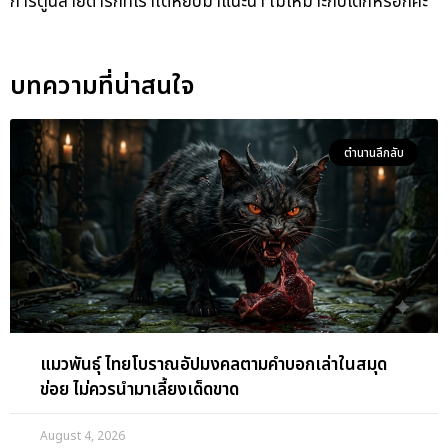
การ์ตูนสายดาร์กที่เราได้หยิบมาแนะนำ ไม่เหมาะกับเด็กหรอกค่ะ
casinovega
เสือมังกรออนไลน์
ไพ่เสือมังกรออนไลน์
เสือมังกร ออนไลน์
เสือ มังกร ออนไลน์
บาคาร่าเว็บตรง
sa casino online
casino sa
sa1688 บาคาร่า
sa casino เข้าสู่ระบบ
ป๊อกเด้งออนไลน์ ได้เงินจริง
ป๊อกเด้งได้เงินจริง
เล่น ป๊อก เด้ง ได้ เงิน จริง
แบล็คแจ็คออนไลน์
mgs888
juth88
บทความที่น่าสนใจ
ตำนานลึกลับ
แมวพันธุ์ ไทยโบราณอัปมงคลตามคำบอกเล่าในสมุด
ข่อย ไม่ควรนำมาเลี้ยงเด็ดขาด
August 4, 2026