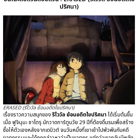
ปริศนา)
ERASED (รีไววัล ย้อนอดีตไขปริศนา)
เรื่องราวความสนุกของ
รีไววัล ย้อนอดีตไขปริศนา
ได้เริ่มต้นขึ้น
เมื่อ ฟูจินุมะ ซาโตรุ นักวาดการ์ตูนวัย 29 ปีที่ต้องดิ้นรนเพื่อสร้าง
ชื่อให้ตัวเองหลังจากเดบิวต์ จนวันหนึ่งที่เขาเข้าไปพัวพันกับคดี