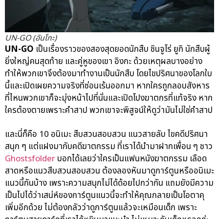
UN-GO (อันโกะ)
UN-GO
เป็นเรื่องราวของสองสุดยอดนักสืบ ชินจูโร่ ยูกิ นักสืบผู้
ยิ่งใหญ่คนสุดท้าย และคู่หูของเขา อิงกะ ด้วยเหตุผลบางอย่าง
ทำให้พวกเขาจึงต้องมาทำงานเป็นนักสืบ โดยไขปริศนาของโลกใบ
นี้และเปิดเผยความจริงที่ซ่อนเร้นออกมา หากใครถูกลอบสังหาร
ที่ไหนพวกเขาก็จะมุ่งหน้าไปที่นั่นและเปิดโปงฆาตกรที่แท้จริง หาก
ใครต้องตายเพราะคำสาป พวกเขาจะพิสูจน์ให้ดูว่ามันไม่ใช่คำสาป
และนี่ก็คือ 10 อนิเมะ สืบสวนสอบสวน แนวสายลับ ไขคดีปริศนา
สนุก ๆ แต่แฝงมากับคดีฆาตกรรม ที่เราได้นำมาฝากเพื่อน ๆ ชาว
Ghostsfolder
บอกได้เลยว่าใครเป็นแฟนหนังฆาตกรรม เลือด
สาดหรือแนวสืบสวนสอบสวน ต้องลองหันมาดูการ์ตูนหรืออนิเมะ
แนวนี้กันบ้าง เพราะความสนุกไม่ได้ด้อยไปกว่ากัน แถมยังมีความ
เป็นไปได้ว่าเสน่ห์ของการ์ตูนแนวนี้จะทำให้คุณกลายเป็นโอตาคุ
เพิ่มอีกด้วย ไม่ต้องกลัวว่าดูการ์ตูนแล้วจะเหมือนเด็ก เพราะ