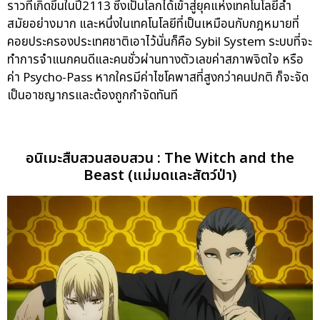
ราวที่เกิดขึ้นในปี2113 ซึ่งเป็นโลกได้เข้าสู่ยุคแห่งเทคโนโลยีล้ำ
สมัยอย่างมาก และหนึ่งในเทคโนโลยีที่เป็นเหมือนกับกฎหมายที่
คอยประครองประเทศชาติเอาไว้นั่นก็คือ Sybil System ระบบที่จะ
ทำการจำแนกคนดีและคนชั่วผ่านทางตัวเลขค่าสภาพจิตใจ หรือ
ค่า Psycho-Pass หากใครมีค่าไซโคพาสที่สูงกว่าคนปกติ ก็จะจัด
เป็นอาชญากรและต้องถูกกำจัดทันที
อนิเมะสืบสวนสอบสวน : The Witch and the
Beast (แม่มดและสัตว์ป่า)