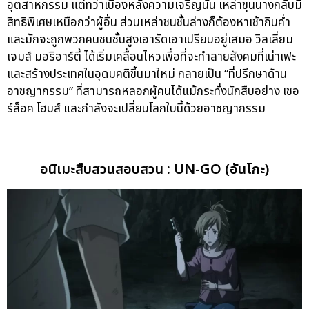
อุตสาหกรรม แต่ทว่าเบื้องหลังความเจริญนั้น เหล่าขุนนางกลับมี
สิทธิพิเศษเหนือกว่าผู้อื่น ส่วนเหล่าชนชั้นล่างก็ต้องหาเช้ากินค่ำ
และมักจะถูกพวกคนชนชั้นสูงเอารัดเอาเปรียบอยู่เสมอ วิลเลี่ยม
เจมส์ มอริอาร์ตี้ ได้เริ่มเคลื่อนไหวเพื่อที่จะทำลายสังคมที่เน่าเฟะ
และสร้างประเทศในอุดมคติขึ้นมาใหม่ กลายเป็น “ที่ปรึกษาด้าน
อาชญากรรม” ที่สามารถหลอกผู้คนได้แม้กระทั่งนักสืบอย่าง เชอ
ร์ล็อค โฮมส์ และกำลังจะเปลี่ยนโลกใบนี้ด้วยอาชญากรรม
อนิเมะสืบสวนสอบสวน : UN-GO (อันโกะ)