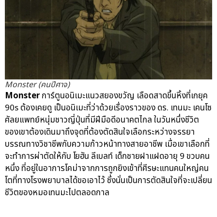
Monster (คนปีศาจ)
Monster
การ์ตูนอนิเมะแนวสยองขวัญ เลือดสาดขึ้นหิ้งที่เกยุค
90s ต้องเคยดู เป็นอนิเมะที่ว่าด้วยเรื่องราวของ ดร. เทนมะ เคนโซ
ศัลยแพทย์หนุ่มชาวญี่ปุ่นที่มีฝีมือดีอนาคตไกล ในวันหนึ่งชีวิต
ของเขาต้องเดินมาถึงจุดที่ต้องตัดสินใจเลือกระหว่างจรรยา
บรรณทางวิชาชีพกับความก้าวหน้าทางสายอาชีพ เมื่อเขาเลือกที่
จะทำการผ่าตัดให้กับ โยฮัน ลีเบลท์ เด็กชายฝาแฝดอายุ 9 ขวบคน
หนึ่ง ที่อยู่ในอาการโคม่าจากการถูกยิงเข้าที่ศีรษะแทนคนใหญ่คน
โตที่ทางโรงพยาบาลได้ขอเอาไว้ ซึ่งนั่นเป็นการตัดสินใจที่จะเปลี่ยน
ชีวิตของหมอเทนมะไปตลอดกาล