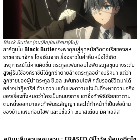
Black Butler (คน(ลึก)ไขปริศนา(ลับ))
การ์ตูนไข
Black Butler
จะพาคุณสู่ยุคสมัยวิคตอเรียของสห
ราชอาณาจักร โดยเริ่มจากเรื่องราวในค่ำคืนหนึ่งได้เกิด
เหตุการณ์ไม่คาดคิดขึ้น ตระกูลแฟนทอมไฮฟ์ตระกูลขุนนางระดับ
สูงผู้รับใช้องค์ราชินีได้ถูกฆ่าตายล้างตระกูลอย่างปริศนา แต่ว่า
ลูกชายของผู้นำตระกูล ชิเอล แฟนทอมไฮฟ์ กลับรอดชีวิตมาได้
อย่างปาฏิหาริย์ ด้วยความแค้นและความมุ่งมั่นที่จะหาความจริง
ของเรื่องทั้งหมดว่าใครเป็นคนบงการ เขาจึงทำพิธีเรียกซาตาน
ตนหนึ่งออกมาและทำพันธะสัญญา และได้ทำหน้าที่เป็นพ่อบ้าน
ของบ้านแฟนท่อมไฮฟ์ และมีชื่อว่า เซบาสเตียน มิคาเอลิส
อนิเมะสืบสวนสอบสวน : ERASED (รีไววัล ย้อนอดีตไข