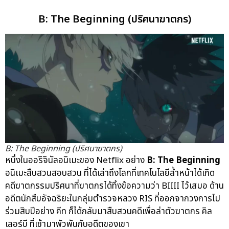
B: The Beginning (ปริศนาฆาตกร)
B: The Beginning (ปริศนาฆาตกร)
หนึ่งในออริจินัลอนิเมะของ Netflix อย่าง
B: The Beginning
อนิเมะสืบสวนสอบสวน ที่ได้เล่าถึงโลกที่เทคโนโลยีล้ำหน้าได้เกิด
คดีฆาตกรรมปริศนาที่ฆาตกรได้ทิ้งข้อความว่า BIIII ไว้เสมอ ด้าน
อดีตนักสืบอัจฉริยะในกลุ่มตำรวจหลวง RIS ที่ออกจากวงการไป
ร่วมสิบปีอย่าง คีท ก็ได้กลับมาสืบสวนคดีเพื่อล่าตัวฆาตกร คิล
เลอร์บี ที่เข้ามาพัวพันกับอดีตของเขา