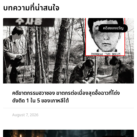
ผี
สามารถติดตามเรื่องราวหลอน ๆ เพิ่มเติมได้ที่
ghostsfolder.com
บทความที่น่าสนใจ
คดีสยองขวัญ
คดีฆาตกรรมฮวาซอง ฆาตกรต่อเนื่องสุดอื้อฉาวที่โด่ง
ดังติด 1 ใน 5 ของเกาหลีใต้