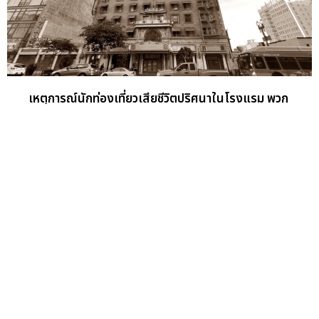
คดีสยองขวัญ
เหตุการณ์นักท่องเที่ยวเสียชีวิตปริศนาในโรงแรม พวก
เขาเสียกันได้อย่างไร?
July 31, 2026
1
2
3
4
5