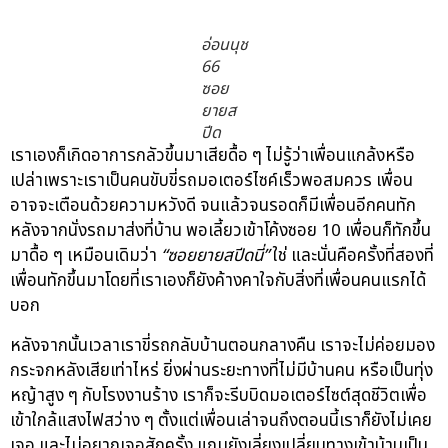
มาตั้งแต่เกิด ไม่เคยได้ยินตำนานนี้ในซอยบ้านเราเลยเสียด้วยซ้ำ
อีกทั้งเราเองก็ไม่ค่อยจะเชื่อเท่าไหร่ว่าจะใช่ซอยบ้านเราจริง ๆ
เพื่อนก็ย้ำว่า
“เนี่ยซอยนี่เนี่ยแหละชัวร์”
อ่อนนุช
66
ซอย
ยายส
ปีด
เราเองก็เกิดอาการกลัวขึ้นมาเสียดื้อ ๆ ไม่รู้ว่าเพื่อนแกล้งหรือ
เปล่าเพราะเราเป็นคนขับขี่รถมอเตอร์ไซค์เร็วพอสมควร เพื่อน
อาจจะเตือนด้วยความหวังดี จนแล้วจนรอดก็มีเพื่อนอีกคนทัก
หลังจากนั่งรถมาส่งที่บ้าน พอเลี้ยวเข้าโค้งซอย 10 เพื่อนก็ทักขึ้น
มาดื้อ ๆ เหมือนเดิมว่า
“ซอยยายสปีดนี่”
ใช่ และนั่นคือครั้งที่สองที่
เพื่อนทักขึ้นมาโดยที่เราเองก็ยังค้างคาใจกับสิ่งที่เพื่อนคนแรกได้
บอก
หลังจากนั้นเวลาเราขี่รถกลับบ้านตอนกลางคืน เราจะไม่ค่อยมอง